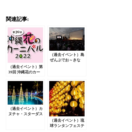
関連記事:
（過去イベント）島
ぜんぶでお～きな
祭 ２０２１年４月
（過去イベント）第
１７日(土)～４月１
39回 沖縄花のカー
８日(日)
ニバル2022
（過去イベント）カ
ヌチャ・スターダス
ト・ファンタジア
（過去イベント）琉
（2021年11/1～2022
球ランタンフェステ
年2/14）
ィバル（2021年12/3