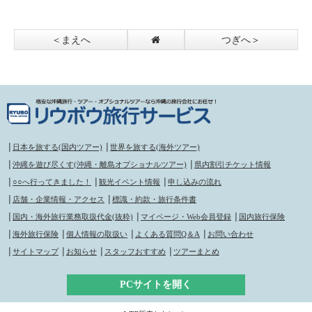
～2022年3/27）
＜まえへ
つぎへ＞
│
日本を旅する(国内ツアー)
│
世界を旅する(海外ツアー)
│
沖縄を遊び尽くす(沖縄・離島オプショナルツアー)
│
県内割引チケット情報
│
○○へ行ってきました！
│
観光イベント情報
│
申し込みの流れ
│
店舗・企業情報・アクセス
│
標識・約款・旅行条件書
│
国内・海外旅行業務取扱代金(抜粋)
│
マイページ・Web会員登録
│
国内旅行保険
│
海外旅行保険
│
個人情報の取扱い
│
よくある質問Q＆A
│
お問い合わせ
│
サイトマップ
│
お知らせ
│
スタッフおすすめ
│
ツアーまとめ
PCサイトを開く