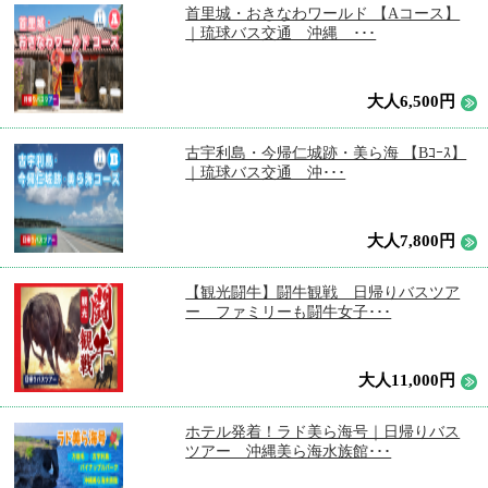
首里城・おきなわワールド 【Aコース】
｜琉球バス交通 沖縄 ･･･
大人6,500円
古宇利島・今帰仁城跡・美ら海 【Bｺｰｽ】
｜琉球バス交通 沖･･･
大人7,800円
【観光闘牛】闘牛観戦 日帰りバスツア
ー ファミリーも闘牛女子･･･
大人11,000円
ホテル発着！ラド美ら海号｜日帰りバス
ツアー 沖縄美ら海水族館･･･