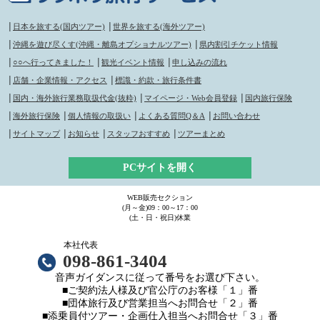
│
日本を旅する(国内ツアー)
│
世界を旅する(海外ツアー)
│
沖縄を遊び尽くす(沖縄・離島オプショナルツアー)
│
県内割引チケット情報
│
○○へ行ってきました！
│
観光イベント情報
│
申し込みの流れ
│
店舗・企業情報・アクセス
│
標識・約款・旅行条件書
│
国内・海外旅行業務取扱代金(抜粋)
│
マイページ・Web会員登録
│
国内旅行保険
│
海外旅行保険
│
個人情報の取扱い
│
よくある質問Q＆A
│
お問い合わせ
│
サイトマップ
│
お知らせ
│
スタッフおすすめ
│
ツアーまとめ
PCサイトを開く
WEB販売セクション
(月～金)09：00～17：00
(土・日・祝日)休業
本社代表
098-861-3404
音声ガイダンスに従って番号をお選び下さい。
■ご契約法人様及び官公庁のお客様「１」番
■団体旅行及び営業担当へお問合せ「２」番
■添乗員付ツアー・企画仕入担当へお問合せ「３」番