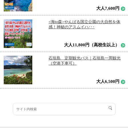
大人7,600円
<海to森>やんばる国立公園の大自然を体
感！神秘のアスムイハ･･･
大人11,800円（高校生以上）
石垣島 定期観光バス｜石垣島一周観光
（空港下車可）
大人6,500円