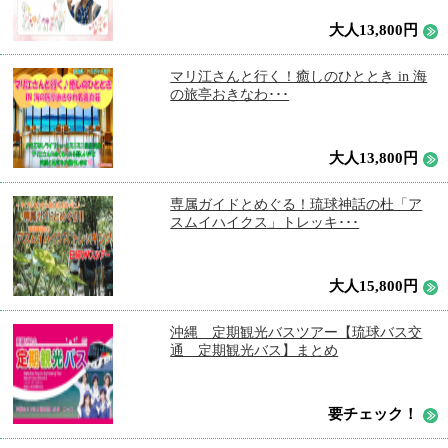
大人13,800円
マリ江さんと行く！癒しのひととき in 海
の旅亭おきなわ･･･
大人13,800円
専属ガイドとめぐる！琉球神話の杜「ア
スムイハイクス」トレッキ･･･
大人15,800円
沖縄 定期観光バスツアー【琉球バス交
通 定期観光バス】まとめ
要チェック！