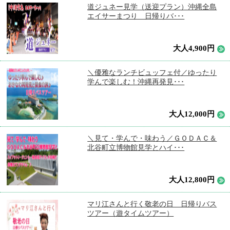
道ジュネー見学（送迎プラン）沖縄全島
エイサーまつり 日帰りバ･･･
大人4,900円
＼優雅なランチビュッフェ付／ゆったり
学んで楽しむ！沖縄再発見･･･
大人12,000円
＼見て・学んで・味わう／ＧＯＤＡＣ＆
北谷町立博物館見学とハイ･･･
大人12,800円
マリ江さんと行く敬老の日 日帰りバス
ツアー（遊タイムツアー）