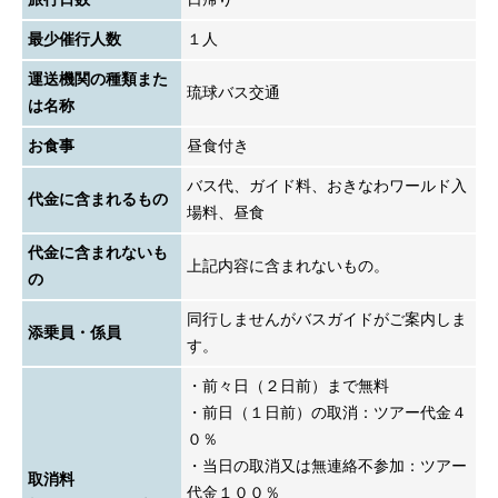
最少催行人数
１人
運送機関の種類また
琉球バス交通
は名称
お食事
昼食付き
バス代、ガイド料、おきなわワールド入
代金に含まれるもの
場料、昼食
代金に含まれないも
上記内容に含まれないもの。
の
同行しませんがバスガイドがご案内しま
添乗員・係員
す。
・前々日（２日前）まで無料
・前日（１日前）の取消：ツアー代金４
０％
・当日の取消又は無連絡不参加：ツアー
取消料
代金１００％