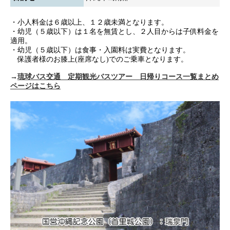
・小人料金は６歳以上、１２歳未満となります。
・幼児（５歳以下）は１名を無賃とし、２人目からは子供料金を
適用。
・幼児（５歳以下）は食事・入園料は実費となります。
保護者様のお膝上(座席なし)でのご乗車となります。
→
琉球バス交通 定期観光バスツアー 日帰りコース一覧まとめ
ページはこちら