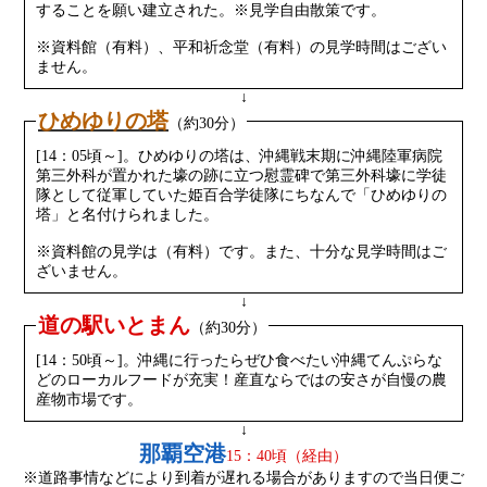
することを願い建立された。※見学自由散策です。
※資料館（有料）、平和祈念堂（有料）の見学時間はござい
ません。
↓
ひめゆりの塔
（約30分）
[14：05頃～]。ひめゆりの塔は、沖縄戦末期に沖縄陸軍病院
第三外科が置かれた壕の跡に立つ慰霊碑で第三外科壕に学徒
隊として従軍していた姫百合学徒隊にちなんで「ひめゆりの
塔」と名付けられました。
※資料館の見学は（有料）です。また、十分な見学時間はご
ざいません。
↓
道の駅いとまん
（約30分）
[14：50頃～]。沖縄に行ったらぜひ食べたい沖縄てんぷらな
どのローカルフードが充実！産直ならではの安さが自慢の農
産物市場です。
↓
那覇空港
15：40頃（経由）
※道路事情などにより到着が遅れる場合がありますので当日便ご