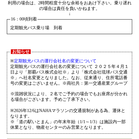
利用の場合は、2時間程度十分な余裕をおあけ下さい。乗り遅れ
の場合は責任を負いかねます。
↓
16：00頃到着
定期観光バス乗り場 到着
お知らせ
※
定期観光バスの運行会社名の変更について
定期観光バスの運行会社名の変更について ２０２５年４月１
日より「那覇バス株式会社※」より「株式会社琉球バス交通
※」へ社名変更となりました。なお、従来通り、住所電話番
号の変更はございません。※両社共：第一交通産業グループ
※混雑状況により、２名でご予約の場合でもお座席が分かれ
る場合がございます。予めご了承下さい。
※2026年12/6はNAHAマラソンの交通規制がある為、運休と
なります。
※「道の駅いとまん」の年末年始（1/1～1/3）は施設内一部
休業となり、物産センターのみ営業となります。