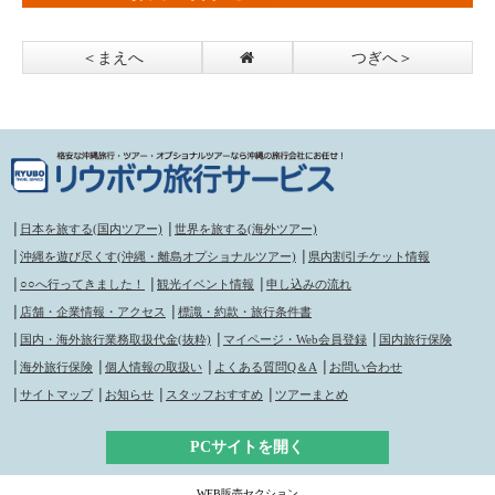
＜まえへ
つぎへ＞
│
日本を旅する(国内ツアー)
│
世界を旅する(海外ツアー)
│
沖縄を遊び尽くす(沖縄・離島オプショナルツアー)
│
県内割引チケット情報
│
○○へ行ってきました！
│
観光イベント情報
│
申し込みの流れ
│
店舗・企業情報・アクセス
│
標識・約款・旅行条件書
│
国内・海外旅行業務取扱代金(抜粋)
│
マイページ・Web会員登録
│
国内旅行保険
│
海外旅行保険
│
個人情報の取扱い
│
よくある質問Q＆A
│
お問い合わせ
│
サイトマップ
│
お知らせ
│
スタッフおすすめ
│
ツアーまとめ
PCサイトを開く
WEB販売セクション