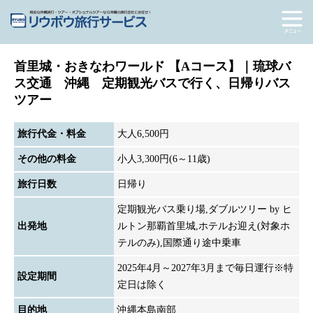
首里城・おきなわワールド 【Aコース】｜琉球バ
ス交通 沖縄 定期観光バスで行く、日帰りバス
ツアー
旅行代金・料金
大人6,500円
その他の料金
小人3,300円(6～11歳)
旅行日数
日帰り
定期観光バス乗り場,ダブルツリー by ヒ
出発地
ルトン那覇首里城,ホテルお迎え(対象ホ
テルのみ),国際通り途中乗車
2025年4月～2027年3月まで毎日運行※特
設定期間
定日は除く
目的地
沖縄本島南部