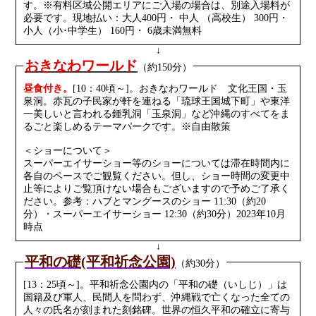
す。※有料区域公開エリアにご入場の場合は、別途入場料が
必要です。現地払い：大人400円・ 中人 （高校生） 300円・
小人（小･中学生） 160円・ 6歳未満無料
↓
おきなわワールド
（約150分）
昼食付き。
[10：40頃～]。
おきなわワールド 文化王国・玉
泉洞。
赤瓦の子民家が軒を連ねる「琉球王国城下町」や東洋
一美しいと言われる鍾乳洞「玉泉洞」など沖縄のすべてをま
るごと楽しめるテーマパークです。※自由散策
＜ショーについて＞
スーパーエイサーショー等のショーについては滞在時間内に
各自のペースでご観覧ください。但し、ショー時間の変更中
止等によりご覧頂けない場合もございますので予めご了承く
ださい。参考：ハブとマングースのショー 11:30（約20
分）・スーパーエイサーショー 12:30（約30分）2023年10月
時点
↓
平和の礎(平和祈念公園)
（約30分）
[13：25頃～]。平和祈念公園内の「平和の礎（いしじ）」は
国籍及び軍人、民間人を問わず、沖縄戦で亡くなった全ての
人々の氏名が刻まれた刻銘碑。世界の恒久平和の確立に寄与