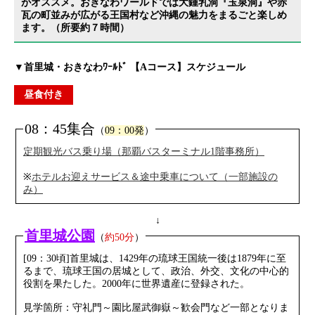
がオススメ。おきなわワールドでは大鍾乳洞『玉泉洞』や赤
瓦の町並みが広がる王国村など沖縄の魅力をまるごと楽しめ
ます。（所要約７時間）
▼首里城・おきなわﾜｰﾙﾄﾞ 【Aコース】スケジュール
昼食付き
08：45集合
（
09：00発
）
定期観光バス乗り場（那覇バスターミナル1階事務所）
※
ホテルお迎えサービス＆途中乗車について（一部施設の
み）
↓
首里城公園
（
約50分
）
[09：30頃]首里城は、1429年の琉球王国統一後は1879年に至
るまで、琉球王国の居城として、政治、外交、文化の中心的
役割を果たした。2000年に世界遺産に登録された。
見学箇所：守礼門～園比屋武御嶽～歓会門など一部となりま