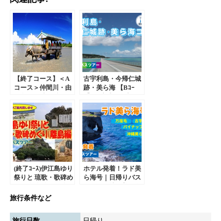
【終了コース】＜A
古宇利島・今帰仁城
コース＞仲間川・由
跡・美ら海 【Bｺｰ
布島と星砂の浜。西
ｽ】｜琉球バス交
表島の大自然を一日
通 沖縄 定期観光
で満喫！｜西表島観
バスで行く日帰りバ
光 日帰りバスツア
スツアー
ー
(終了ｺｰｽ)伊江島ゆり
ホテル発着！ラド美
祭りと 琉歌・歌碑め
ら海号｜日帰りバス
ぐり(離島編) 日帰
ツアー 沖縄美ら海
りバスツアー
水族館や古宇利島な
旅行条件など
ど大人気スポットツ
アー
旅行日数
日帰り