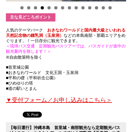
主な見どころポイント
人気のテーマパーク
おきなわワールドと国内最大級といわれる
天然記念物の鍾乳洞（玉泉洞）
などの本島南部・那覇エリアをめ
ぐります。！一日存分に観光できます。
＜琉球バス交通 定期観光バスツアーでは、バスガイドが道中の
観光案内を致します！＞
※自由散策時を除く
■首里城公園
■
おきなわワールド 文化王国・玉泉洞
■平和の礎（平和祈念公園）
■ひめゆりの塔
■道の駅いとまん
▼受付フォーム／お申し込みはこちら＞
【毎日運行】沖縄本島 首里城・南部観光なら定期観光バス