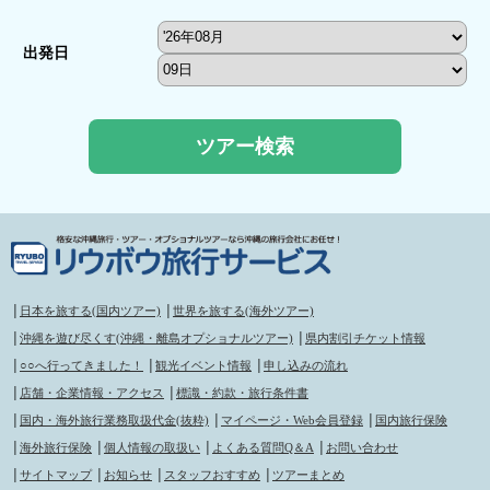
出発日
│
日本を旅する(国内ツアー)
│
世界を旅する(海外ツアー)
│
沖縄を遊び尽くす(沖縄・離島オプショナルツアー)
│
県内割引チケット情報
│
○○へ行ってきました！
│
観光イベント情報
│
申し込みの流れ
│
店舗・企業情報・アクセス
│
標識・約款・旅行条件書
│
国内・海外旅行業務取扱代金(抜粋)
│
マイページ・Web会員登録
│
国内旅行保険
│
海外旅行保険
│
個人情報の取扱い
│
よくある質問Q＆A
│
お問い合わせ
│
サイトマップ
│
お知らせ
│
スタッフおすすめ
│
ツアーまとめ