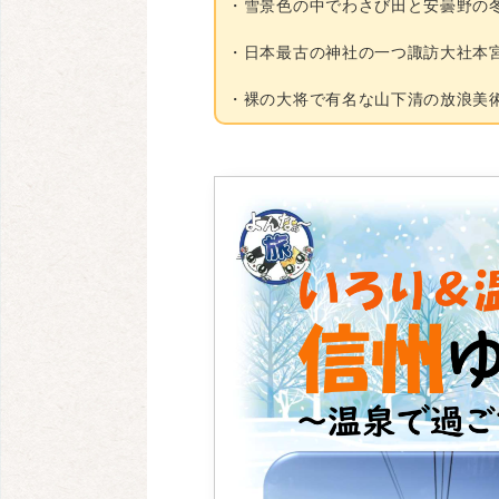
・雪景色の中でわさび田と安曇野の
・日本最古の神社の一つ諏訪大社本宮
・裸の大将で有名な山下清の放浪美