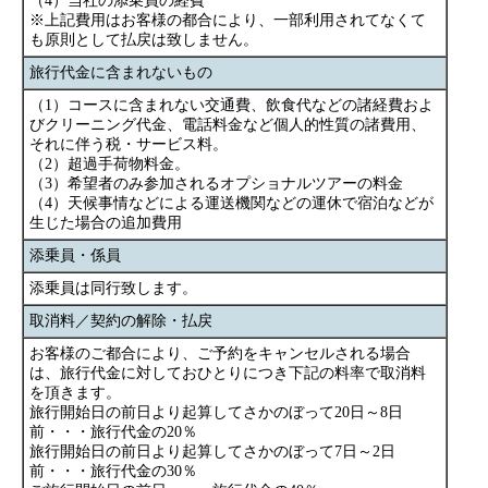
（4）当社の添乗員の経費
※上記費用はお客様の都合により、一部利用されてなくて
も原則として払戻は致しません。
旅行代金に含まれないもの
（1）コースに含まれない交通費、飲食代などの諸経費およ
びクリーニング代金、電話料金など個人的性質の諸費用、
それに伴う税・サービス料。
（2）超過手荷物料金。
（3）希望者のみ参加されるオプショナルツアーの料金
（4）天候事情などによる運送機関などの運休で宿泊などが
生じた場合の追加費用
添乗員・係員
添乗員は同行致します。
取消料／契約の解除・払戻
お客様のご都合により、ご予約をキャンセルされる場合
は、旅行代金に対しておひとりにつき下記の料率で取消料
を頂きます。
旅行開始日の前日より起算してさかのぼって20日～8日
前・・・旅行代金の20％
旅行開始日の前日より起算してさかのぼって7日～2日
前・・・旅行代金の30％