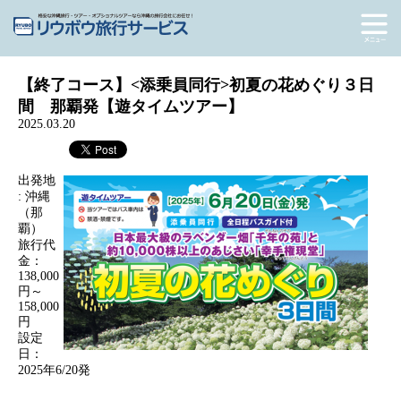
【終了コース】<添乗員同行>初夏の花めぐり３日
間 那覇発【遊タイムツアー】
2025.03.20
出発地
: 沖縄
（那
覇）
旅行代
金：
138,000
円～
158,000
円
設定
日：
2025年6/20発