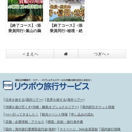
日間 那覇発【遊タ
イムツアー】
【終了コース】<添
【終了コース】<添
乗員同行>嵐山の鵜
乗員同行>秘境・絶
飼鑑賞と貴船の川床
景・歴史の「上野・
料理～大人の納涼夏
信州・越後」４日
の贅沢旅３日間～。
間。那覇発【遊タイ
那覇発【遊タイムツ
ムツアー】
＜まえへ
つぎへ＞
アー】
│
日本を旅する(国内ツアー)
│
世界を旅する(海外ツアー)
│
沖縄を遊び尽くす(沖縄・離島オプショナルツアー)
│
県内割引チケット情報
│
○○へ行ってきました！
│
観光イベント情報
│
申し込みの流れ
│
店舗・企業情報・アクセス
│
標識・約款・旅行条件書
│
国内・海外旅行業務取扱代金(抜粋)
│
マイページ・Web会員登録
│
国内旅行保険