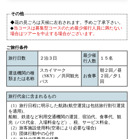
その他
◆花の見ごろは天候に左右されます。予めご了承下さい。
◆
当コースは募集型コースのため最少催行人員に満たない
場合はツアーを中止する場合がございます。
ご旅行条件
最少催
旅行日数
２泊３日
１５名
行人数
スカイマーク
朝２回／昼
運送機関の種
（SKY）／共同観光
お食事
２回／夕１
類または名称
バス
回
旅行代金に含まれるもの
（1）旅行日程に明示した航路(航空運賃は包括旅行割引運賃
を適用)、
船舶、鉄道など利用交通機関の運賃、宿泊代、食事代、観
光（バス代金、入場料金など）、税、サービス料金。
（2）旅客施設使用料(空港により必要な場合)
（3）団体行動中の心付