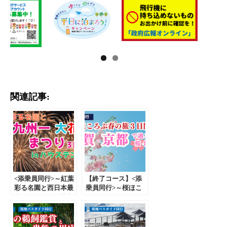
関連記事:
<添乗員同行>～紅葉
【終了コース】<添
彩る名園と西日本最
乗員同行>～桜ほこ
大級22,000発の花火
ろぶ春の旅３日間～
の祭典～第13回九州
滋賀・京都で過ごす
一大花火まつり（in
桜名所巡り 那覇発
ハウステンボス）3
【遊タイムツアー】