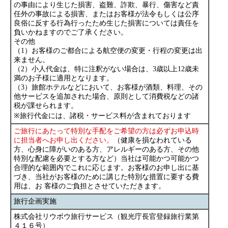
の事由により生じた損害、盗難、詐欺、暴行、傷害など責
任外の事故による損害、またはお客様が法令もしくは公序
良俗に反する行為行ったため生じた損害については責任を
負いかねますのでご了承ください。
その他
（1）お客様のご都合による航空便の変更・行程の変更は出
来ません。
（2）小人代金は、特に注釈がない場合は、3歳以上12歳未
満のお子様に適用となります。
（3）旅館ホテルなどにおいて、お客様が酒類、料理、その
他サービスを追加された場合、原則として消費税などの諸
税が課せられます。
※旅行代金には、諸税・サービス料が含まれております
ご旅行にあたって特別な手配をご希望の方は必ずお申込時
に担当者へお申し出ください。
（健康を損なわれている
方、心身に障がいのある方、アレルギーのある方、その他
特別な配慮を必要とする方など）当社は可能かつ可能かつ
合理的な範囲内でこれに応じます。お客様のお申し出に基
づき、当社がお客様のために講じた特別な措置に要する費
用は、お 客様のご負担とさせていただきます。
旅行企画実施
株式会社リウボウ旅行サービス（観光庁長官登録旅行業第
４１６号）