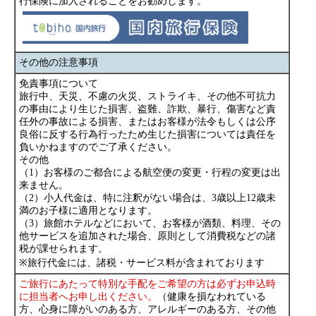
行保険に加入されることをお勧めします。
その他の注意事項
免責事項について
旅行中、天災、不慮の火災、ストライキ、その他不可抗力
の事由により生じた損害、盗難、詐欺、暴行、傷害など責
任外の事故による損害、またはお客様が法令もしくは公序
良俗に反する行為行ったため生じた損害については責任を
負いかねますのでご了承ください。
その他
（1）お客様のご都合による航空便の変更・行程の変更は出
来ません。
（2）小人代金は、特に注釈がない場合は、3歳以上12歳未
満のお子様に適用となります。
（3）旅館ホテルなどにおいて、お客様が酒類、料理、その
他サービスを追加された場合、原則として消費税などの諸
税が課せられます。
※旅行代金には、諸税・サービス料が含まれております
ご旅行にあたって特別な手配をご希望の方は必ずお申込時
に担当者へお申し出ください。
（健康を損なわれている
方、心身に障がいのある方、アレルギーのある方、その他