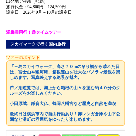
出発地 : 沖縄（那覇）
旅行代金：94,800円～124,500円
設定日：2026年9月～10月の設定日
添乗員同行！遊タイムツアー
スカイマークで行く国内旅行
ツアーのポイント
「三島スカイウォーク」高さ７０mの吊り橋から晴れた日
は、富士山や駿河湾、箱根連山を壮大なパノラマ景観を楽
しめます。写真映えする絶景が魅力。
芦ノ湖遊覧では、湖上から箱根の山々を望む約４０分のク
ルーズをお楽しみください。
小田原城、鎌倉大仏、鶴岡八幡宮など歴史と自然を満喫
最終日は横浜市内で自由行動あり！赤レンガ倉庫や山下公
園など港町の雰囲気をゆったり楽しめます。