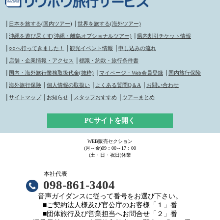
│
日本を旅する(国内ツアー)
│
世界を旅する(海外ツアー)
│
沖縄を遊び尽くす(沖縄・離島オプショナルツアー)
│
県内割引チケット情報
│
○○へ行ってきました！
│
観光イベント情報
│
申し込みの流れ
│
店舗・企業情報・アクセス
│
標識・約款・旅行条件書
│
国内・海外旅行業務取扱代金(抜粋)
│
マイページ・Web会員登録
│
国内旅行保険
│
海外旅行保険
│
個人情報の取扱い
│
よくある質問Q＆A
│
お問い合わせ
│
サイトマップ
│
お知らせ
│
スタッフおすすめ
│
ツアーまとめ
PCサイトを開く
WEB販売セクション
(月～金)09：00～17：00
(土・日・祝日)休業
本社代表
098-861-3404
音声ガイダンスに従って番号をお選び下さい。
■ご契約法人様及び官公庁のお客様「１」番
■団体旅行及び営業担当へお問合せ「２」番