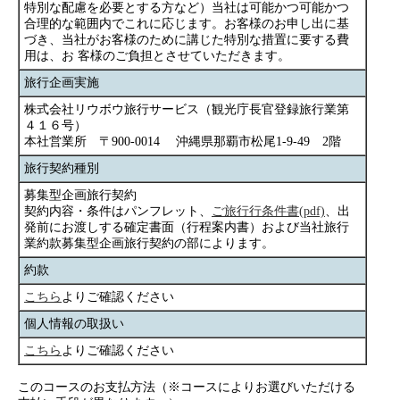
特別な配慮を必要とする方など）当社は可能かつ可能かつ
合理的な範囲内でこれに応じます。お客様のお申し出に基
づき、当社がお客様のために講じた特別な措置に要する費
用は、お 客様のご負担とさせていただきます。
旅行企画実施
株式会社リウボウ旅行サービス（観光庁長官登録旅行業第
４１６号）
本社営業所 〒900-0014 沖縄県那覇市松尾1-9-49 2階
旅行契約種別
募集型企画旅行契約
契約内容・条件はパンフレット、
ご旅行行条件書(pdf)
、出
発前にお渡しする確定書面（行程案内書）および当社旅行
業約款募集型企画旅行契約の部によります。
約款
こちら
よりご確認ください
個人情報の取扱い
こちら
よりご確認ください
このコースのお支払方法（※コースによりお選びいただける