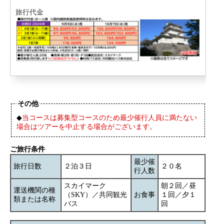
旅行代金
その他
◆
当コースは募集型コースのため最少催行人員に満たない
場合はツアーを中止する場合がございます。
ご旅行条件
最少催
旅行日数
２泊３日
２０名
行人数
スカイマーク
朝２回／昼
運送機関の種
（SKY）／共同観光
お食事
１回／夕１
類または名称
バス
回