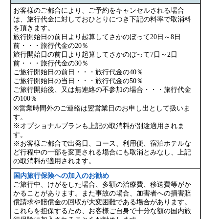
お客様のご都合により、ご予約をキャンセルされる場合
は、旅行代金に対しておひとりにつき下記の料率で取消料
を頂きます。
旅行開始日の前日より起算してさかのぼって20日～8日
前・・・旅行代金の20％
旅行開始日の前日より起算してさかのぼって7日～2日
前・・・旅行代金の30％
ご旅行開始日の前日・・・旅行代金の40％
ご旅行開始日の当日・・・旅行代金の50％
ご旅行開始後、又は無連絡の不参加の場合・・・旅行代金
の100％
※営業時間外のご連絡は翌営業日のお申し出として扱いま
す。
※オプショナルプランも上記の取消料が別途適用されま
す。
※お客様ご都合で出発日、コース、利用便、宿泊ホテルな
ど行程中の一部を変更される場合にも取消とみなし、上記
の取消料が適用されます。
国内旅行保険への加入のお勧め
ご旅行中、けがをした場合、多額の治療費、移送費等がか
かることがあります。また事故の場合、加害者への損害賠
償請求や賠償金の回収が大変困難である場合があります。
これらを担保するため、お客様ご自身で十分な額の国内旅