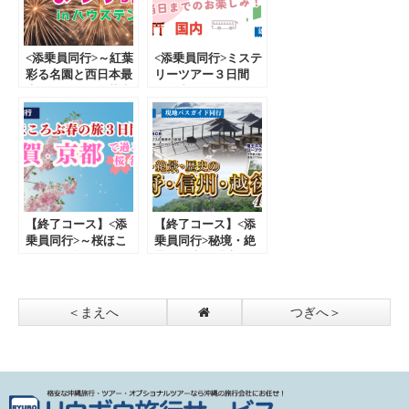
<添乗員同行>～紅葉
<添乗員同行>ミステ
彩る名園と西日本最
リーツアー３日間
大級22,000発の花火
（国内）～どこへ行
の祭典～第13回九州
くかは当日までのお
一大花火まつり（in
楽しみ～ 那覇発
ハウステンボス）3
【遊タイムツアー】
日間 那覇発【遊タ
イムツアー】
【終了コース】<添
【終了コース】<添
乗員同行>～桜ほこ
乗員同行>秘境・絶
ろぶ春の旅３日間～
景・歴史の「上野・
滋賀・京都で過ごす
信州・越後」４日
桜名所巡り 那覇発
間。那覇発【遊タイ
【遊タイムツアー】
ムツアー】
＜まえへ
つぎへ＞