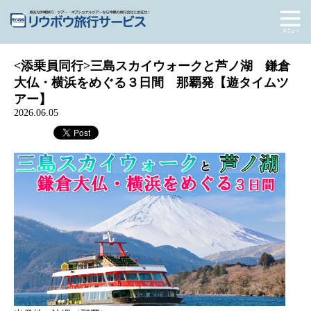
<添乗員同行>三島スカイウォークと芦ノ湖 鎌倉
大仏・横浜をめぐる３日間 那覇発【遊タイムツ
アー】
2026.06.05