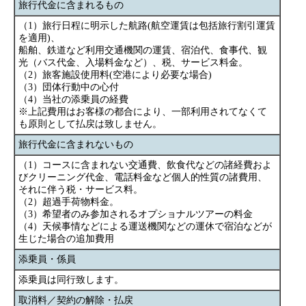
旅行代金に含まれるもの
（1）旅行日程に明示した航路(航空運賃は包括旅行割引運賃
を適用)、
船舶、鉄道など利用交通機関の運賃、宿泊代、食事代、観
光（バス代金、入場料金など）、税、サービス料金。
（2）旅客施設使用料(空港により必要な場合)
（3）団体行動中の心付
（4）当社の添乗員の経費
※上記費用はお客様の都合により、一部利用されてなくて
も原則として払戻は致しません。
旅行代金に含まれないもの
（1）コースに含まれない交通費、飲食代などの諸経費およ
びクリーニング代金、電話料金など個人的性質の諸費用、
それに伴う税・サービス料。
（2）超過手荷物料金。
（3）希望者のみ参加されるオプショナルツアーの料金
（4）天候事情などによる運送機関などの運休で宿泊などが
生じた場合の追加費用
添乗員・係員
添乗員は同行致します。
取消料／契約の解除・払戻