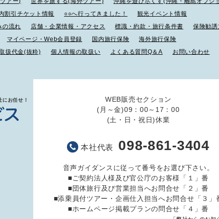
ツアー)
世界を旅する(海外ツアー)
沖縄を遊び尽くす(沖縄・離島オプシ
内割引チケット情報
○○へ行ってきました！
観光イベント情報
みの流れ
店舗・企業情報・アクセス
標識・約款・旅行条件書
保険勧誘
マイページ・Web会員登録
国内旅行保険
海外旅行保険
取扱代金(抜粋)
個人情報の取扱い
よくある質問Q＆A
お問い合わせ
WEB販売セクション
社にお任せ！
(月～金)09：00～17：00
(土・日・祝日)休業
098-861-3404
本社代表
音声ガイダンスに従って番号をお選び下さい。
■ご契約法人様及び官公庁のお客様「１」番
■団体旅行及び営業担当へお問合せ「２」番
■添乗員付ツアー・企画仕入担当へお問合せ「３」
■ホームページ掲載プランの問合せ「４」番