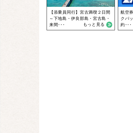
【添乗員同行】宮古満喫２日間
航空券
～下地島・伊良部島・宮古島・
クパ
もっと見る
来間･･･
約･･･