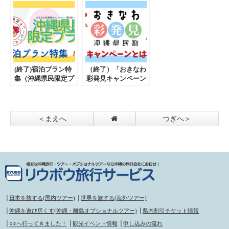
(終了)宿泊プラン特
（終了）「おきなわ
集（沖縄県民限定プ
彩発見キャンペーン
ラン）おきなわ彩発
（第４弾）」リウボ
見キャンペーン（第
ウ旅行サービス－沖
４弾）
縄を再発見！
＜まえへ
つぎへ＞
│
日本を旅する(国内ツアー)
│
世界を旅する(海外ツアー)
│
沖縄を遊び尽くす(沖縄・離島オプショナルツアー)
│
県内割引チケット情報
│
○○へ行ってきました！
│
観光イベント情報
│
申し込みの流れ