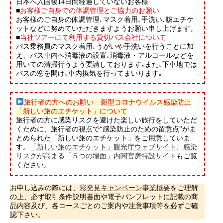
⽇本へ⼊国後14⽇間経過していないお客様
■
お客様ご⾃⾝での体調管理とご協⼒のお願い
お客様のご⾃身の体調管理､マスク着用､⼿洗い､咳エチケ
ットなどに努めていただきますようお願い申し上げます。
■
当社ツアーにて利⽤する貸切バス会社について
バス乗務員のマスク着用､うがいや⼿洗いを⾏うことに加
え、バス⾞内へ消毒液の設置､消毒液・アルコールなどを
用いての清掃⾏うよう要請しております｡また､下⾞地では
バスの窓を開け､⾞内換気を⾏ってまいります｡
旅行者の方へのお願い 新型コロナウイルス感染防止
「新しい旅のエチケット」について
旅行者の方に感染リスクを避けた楽しい旅行をしていただ
くために、旅行者の視点で“感染防止のための留意点”がま
とめられた「新しい旅のエチケット」をご用意していま
す。
「新しい旅のエチケット」観光庁ウェブサイト
、
感染
リスクが高まる「５つの場面」内閣官房特設サイト
もご覧
ください。
お申し込みの際には、
彩発見キャンペーン事業概要
をご理解
の上、必ず取引条件説明書面や電子パンフレットに記載の商
品内容及び、各コースごとのご案内や注意事項等を必ずご確
認下さい。