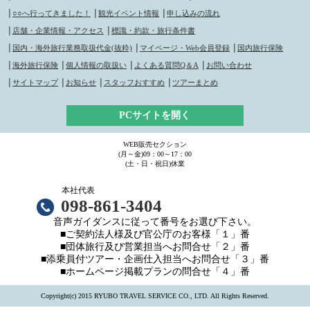
│
○○へ行ってきました！
│
観光イベント情報
│
申し込みの流れ
│
店舗・企業情報・アクセス
│
標識・約款・旅行条件書
│
国内・海外旅行業務取扱代金(抜粋)
│
マイページ・Web会員登録
│
国内旅行保険
│
海外旅行保険
│
個人情報の取扱い
│
よくある質問Q＆A
│
お問い合わせ
│
サイトマップ
│
お知らせ
│
スタッフおすすめ
│
ツアーまとめ
PCサイトを開く
WEB販売セクション
(月～金)09：00～17：00
(土・日・祝日)休業
本社代表
098-861-3404
音声ガイダンスに従って番号をお選び下さい。
■ご契約法人様及び官公庁のお客様「１」番
■団体旅行及び営業担当へお問合せ「２」番
■添乗員付ツアー・企画仕入担当へお問合せ「３」番
■ホームページ掲載プランの問合せ「４」番
Copyright(c) 2015 RYUBO TRAVEL SERVICE CO., LTD. All Rights Reserved.