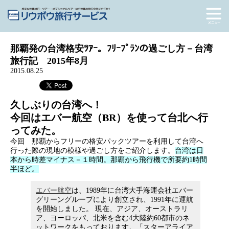
那覇発の台湾格安ﾂｱｰ。ﾌﾘｰﾌﾟﾗﾝの過ごし方－台湾
旅行記 2015年8月
2015.08.25
久しぶりの台湾へ！
今回はエバー航空（BR）を使って台北へ行
ってみた。
今回 那覇からフリーの格安パックツアーを利用して台湾へ
行った際の現地の模様や過ごし方をご紹介します。
台湾は日
本から時差マイナス－１時間。那覇から飛行機で所要約1時間
半ほど。
エバー航空
は、1989年に台湾大手海運会社エバー
グリーングループにより創立され、1991年に運航
を開始しました。 現在、アジア、オーストラリ
ア、ヨーロッパ、北米を含む4大陸約60都市のネ
ットワークをもっております。「スターアライア