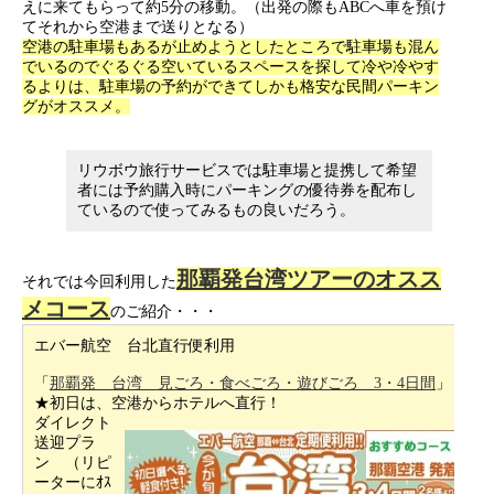
えに来てもらって約5分の移動。（出発の際もABCへ車を預け
てそれから空港まで送りとなる）
空港の駐車場もあるが止めようとしたところで駐車場も混ん
でいるのでぐるぐる空いているスペースを探して冷や冷やす
るよりは、駐車場の予約ができてしかも格安な民間パーキン
グがオススメ。
リウボウ旅行サービスでは駐車場と提携して希望
者には予約購入時にパーキングの優待券を配布し
ているので使ってみるもの良いだろう。
那覇発台湾ツアーのオスス
それでは今回利用した
メコース
のご紹介・・・
エバー航空 台北直行便利用
「
那覇発 台湾 見ごろ・食べごろ・遊びごろ 3・4日間
」
★初日は、空港からホテルへ直行！
ダイレクト
送迎プラ
ン （リピ
ーターにｵｽ