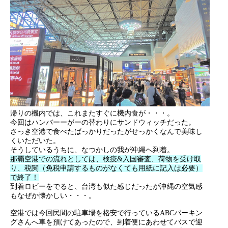
帰りの機内では、これまたすぐに機内食が・・・。
今回はハンバーーがーの替わりにサンドウィッチだった。
さっき空港で食べたばっかりだったがせっかくなんで美味し
くいただいた。
そうしているうちに、なつかしの我が沖縄へ到着。
那覇空港での流れとしては、検疫&入国審査、荷物を受け取
り、税関（免税申請するものがなくても用紙に記入は必要）
で終了！
到着ロビーをでると、台湾も似た感じだったが沖縄の空気感
もなぜか懐かしい・・・。
空港では今回民間の駐車場を格安で行っているABCパーキン
グさんへ車を預けてあったので、到着便にあわせてバスで迎