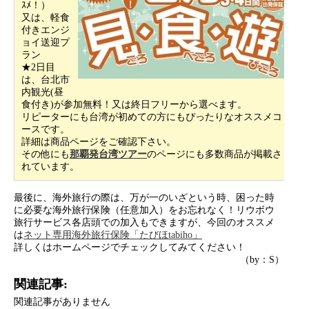
ｽﾒ！）
又は、軽食
付きエンジ
ョイ送迎プ
ラン
★2日目
は、台北市
内観光(昼
食付き)が参加無料！又は終日フリーから選べます。
リピーターにも台湾が初めての方にもぴったりなオススメコ
ースです。
詳細は商品ページをご確認下さい。
その他にも
那覇発台湾ツアー
のページにも多数商品が掲載さ
れています。
最後に、海外旅行の際は、万が一のいざという時、困った時
に必要な海外旅行保険（任意加入）をお忘れなく！リウボウ
旅行サービス各店頭での加入もできますが、今回のオススメ
は
ネット専用海外旅行保険「たびほtabiho」
詳しくはホームページでチェックしてみてください！
（by：S）
関連記事:
関連記事がありません