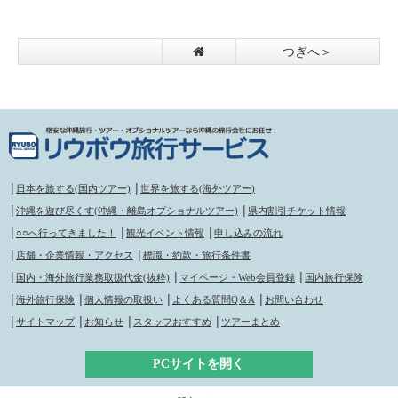
つぎへ＞
│
日本を旅する(国内ツアー)
│
世界を旅する(海外ツアー)
│
沖縄を遊び尽くす(沖縄・離島オプショナルツアー)
│
県内割引チケット情報
│
○○へ行ってきました！
│
観光イベント情報
│
申し込みの流れ
│
店舗・企業情報・アクセス
│
標識・約款・旅行条件書
│
国内・海外旅行業務取扱代金(抜粋)
│
マイページ・Web会員登録
│
国内旅行保険
│
海外旅行保険
│
個人情報の取扱い
│
よくある質問Q＆A
│
お問い合わせ
│
サイトマップ
│
お知らせ
│
スタッフおすすめ
│
ツアーまとめ
PCサイトを開く