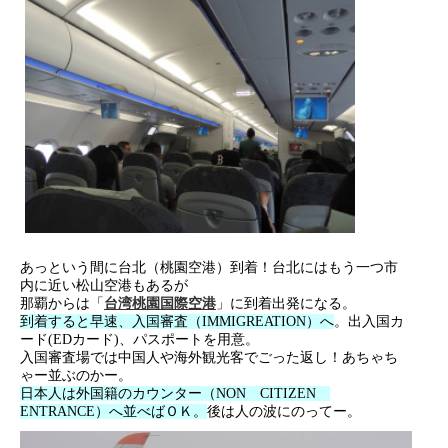
あっという間に台北（桃園空港）到着！台北にはもう一つ市
内に近い松山空港もあるが
那覇からは「
台湾桃園国際空港
」に到着出発になる。
到着すると早速、入国審査（IMMIGREATION）へ
。出入国カ
ード(EDカード)、パスポートを用意。
入国審査場では中国人や海外観光客でごった返し！あちゃち
ゃー並ぶのかー。
日本人は外国籍のカウンター（NON CITIZEN
ENTRANCE）へ並べばＯＫ。
後は人の波にのってー。