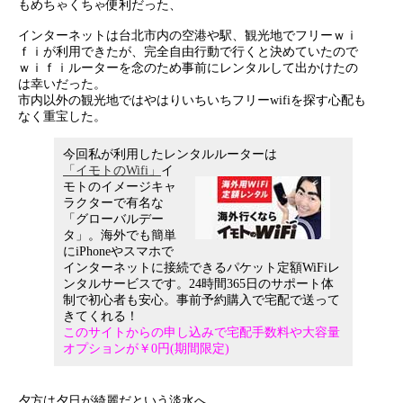
もめちゃくちゃ便利だった、
インターネットは台北市内の空港や駅、観光地でフリーｗｉ
ｆｉが利用できたが、完全自由行動で行くと決めていたので
ｗｉｆｉルーターを念のため事前にレンタルして出かけたの
は幸いだった。
市内以外の観光地ではやはりいちいちフリーwifiを探す心配も
なく重宝した。
今回私が利用したレンタルルーターは
「イモトのWifi」
イ
モトのイメージキャ
ラクターで有名な
「グローバルデー
タ」。海外でも簡単
にiPhoneやスマホで
インターネットに接続できるパケット定額WiFiレ
ンタルサービスです。24時間365日のサポート体
制で初心者も安心。事前予約購入で宅配で送って
きてくれる！
このサイトからの申し込みで宅配手数料や大容量
オプションが￥0円(期間限定)
夕方は夕日が綺麗だという淡水へ。