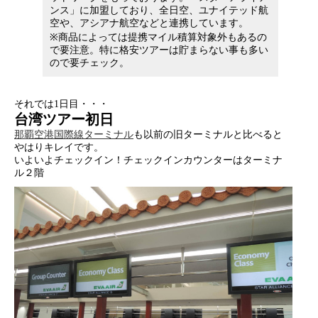
ンス」に加盟しており、全日空、ユナイテッド航
空や、アシアナ航空などと連携しています。
※商品によっては提携マイル積算対象外もあるの
で要注意。特に格安ツアーは貯まらない事も多い
ので要チェック。
それでは1日目・・・
台湾ツアー初日
那覇空港国際線ターミナル
も以前の旧ターミナルと比べると
やはりキレイです。
いよいよチェックイン！チェックインカウンターはターミナ
ル２階