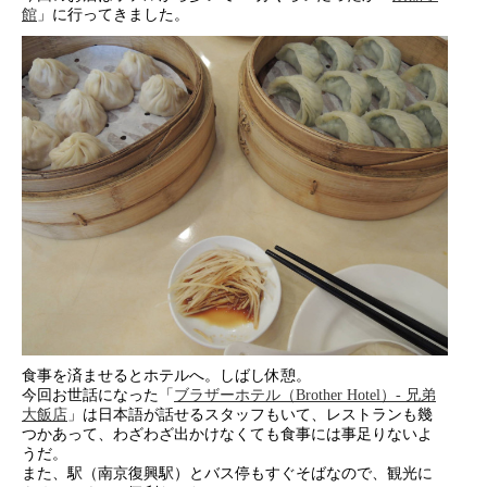
館
」に行ってきました。
食事を済ませるとホテルへ。しばし休憩。
今回お世話になった「
ブラザーホテル（Brother Hotel）- 兄弟
大飯店
」は日本語が話せるスタッフもいて、レストランも幾
つかあって、わざわざ出かけなくても食事には事足りないよ
うだ。
また、駅（南京復興駅）とバス停もすぐそばなので、観光に