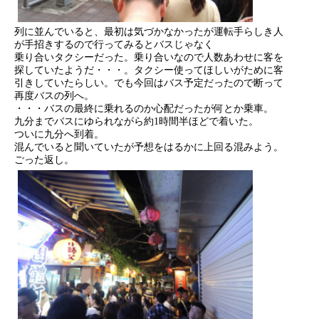
列に並んでいると、最初は気づかなかったが運転手らしき人
が手招きするので行ってみるとバスじゃなく
乗り合いタクシーだった。乗り合いなので人数あわせに客を
探していたようだ・・・。タクシー使ってほしいがために客
引きしていたらしい。でも今回はバス予定だったので断って
再度バスの列へ。
・・・バスの最終に乗れるのか心配だったが何とか乗車。
九分までバスにゆられながら約1時間半ほどで着いた。
ついに九分へ到着。
混んでいると聞いていたが予想をはるかに上回る混みよう。
ごった返し。