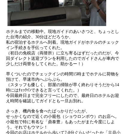
ホテルまでの移動中。現地ガイドのあいさつと、ちょっとし
た台湾の紹介、30分ほどだろうか、
私の宿泊するホテルへ到着。現地ガイドがホテルのチェック
イン手続きを手伝ってくれた。
（初日の免税店（両替所）に立ち寄るはずだったのだが、今
回ダイレクト送迎プランを利用したのでガイドさんが車内で
少しだけ両替をしてくれた。助かるー！）
早くついたのでチェックインの時間15時までホテルに荷物を
預けて、早速市内へぶらぶら。
（スタッフも優しく、部屋の掃除が早く終わりそうだから14
時にはﾁｪｯｸｲﾝできると言ってくれた。）
今回最終日まで完全フリーにしたので、最終日のホテルお迎
え時間を確認してガイドとも一旦お別れ。
さっき、機内食を食べたばっかりだったが、
せっかくなので近くの小籠包（ショウロンポウ）のお店へ。
小籠包で特に有名な「鼎泰豊」もあったがまた今度にしよ
う。それでもウマシ！
今回のお店はホテルから歩いて7-8分ぐらいだったか「
京鼎小