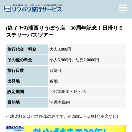
(終了ｺｰｽ)浦西りうぼう店 30周年記念！日帰りミ
ステリーバスツアー
旅行代金・料金
大人3,900円
その他の料金
小人3,900円、幼児2,0000円
旅行日数
日帰り
出発地
各地
設定期間
2017年6/10・18・25
目的地
沖縄本島内
※幼児料金はバス座席のみです。※2歳以下は無料(座席なし)