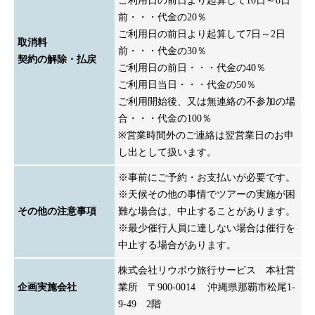
ご利用日の前日より起算して10日～8日
前・・・代金の20％
ご利用日の前日より起算して7日～2日
取消料
前・・・代金の30％
契約の解除・払戻
ご利用日の前日・・・代金の40％
ご利用日当日・・・代金の50％
ご利用開始後、又は無連絡の不参加の場
合・・・代金の100％
※営業時間外のご連絡は翌営業日のお申
し出として扱います。
※事前にご予約・お支払いが必要です。
※天候その他の事情でツアーの実施が困
その他の注意事項
難な場合は、中止することがあります。
※最少催行人員に達しない場合は催行を
中止する場合があります。
株式会社リウボウ旅行サービス 本社営
企画実施会社
業所 〒900-0014 沖縄県那覇市松尾1-
9-49 2階