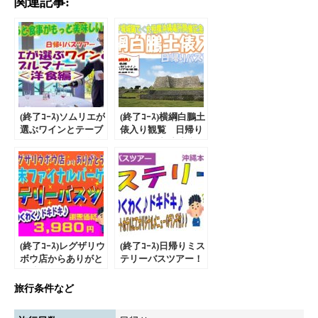
関連記事:
(終了ｺｰｽ)ソムリエが
(終了ｺｰｽ)横綱白鵬土
選ぶワインとテーブ
俵入り観覧 日帰り
ルーマナー＜洋食編
ﾊﾞｽﾂｱｰin中城城跡｜
＞日帰りﾊﾞｽﾂｱｰ
大相撲沖縄場所開催
記念ｲﾍﾞﾝﾄ
(終了ｺｰｽ)レグザリウ
(終了ｺｰｽ)日帰りミス
ボウ店からありがと
テリーバスツアー！
う特別企画！日帰り
夏スペシャル！
ミステリーバスツア
旅行条件など
ー