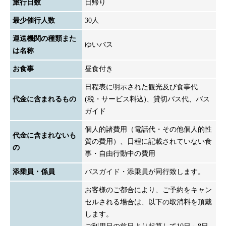
旅行日数
日帰り
最少催行人数
30人
運送機関の種類また
ゆいバス
は名称
お食事
昼食付き
日程表に明示された観光及び食事代
代金に含まれるもの
(税・サービス料込)、貸切バス代、バス
ガイド
個人的諸費用（電話代・その他個人的性
代金に含まれないも
質の費用）、日程に記載されていない食
の
事・自由行動中の費用
添乗員・係員
バスガイド・添乗員が同行致します。
お客様のご都合により、ご予約をキャン
セルされる場合は、以下の取消料を頂戴
します。