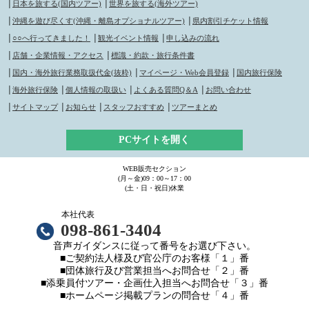
│
日本を旅する(国内ツアー)
│
世界を旅する(海外ツアー)
│
沖縄を遊び尽くす(沖縄・離島オプショナルツアー)
│
県内割引チケット情報
│
○○へ行ってきました！
│
観光イベント情報
│
申し込みの流れ
│
店舗・企業情報・アクセス
│
標識・約款・旅行条件書
│
国内・海外旅行業務取扱代金(抜粋)
│
マイページ・Web会員登録
│
国内旅行保険
│
海外旅行保険
│
個人情報の取扱い
│
よくある質問Q＆A
│
お問い合わせ
│
サイトマップ
│
お知らせ
│
スタッフおすすめ
│
ツアーまとめ
PCサイトを開く
WEB販売セクション
(月～金)09：00～17：00
(土・日・祝日)休業
本社代表
098-861-3404
音声ガイダンスに従って番号をお選び下さい。
■ご契約法人様及び官公庁のお客様「１」番
■団体旅行及び営業担当へお問合せ「２」番
■添乗員付ツアー・企画仕入担当へお問合せ「３」番
■ホームページ掲載プランの問合せ「４」番