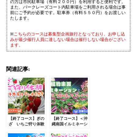
の方は市民駐車場（有料２００円）を利用すると便利です。
また、バークレーズコート内駐車場をご利用される場合は事
前にご予約が必要です。駐車券（有料５５０円）をお渡しい
たします。
※
こちらのコースは募集型企画旅行となっており、お申し込
みが最少催行人員に達しない場合は催行しない場合がござい
ます。
関連記事:
【終了コース】ぎの
【終了コース】＜沖
ざ いちご狩り体験
縄南国イルミネーシ
とリゾートホテルで
ョン＞東南植物楽園
ランチ付き！日帰り
イルミネーションと