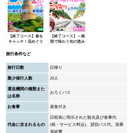
バスツアー【遊タイ
レストラン
ムツアー】
「PEACE」でディ
ナーハーフブッフェ
付 日帰りバスツア
ー【遊タイムツア
ー】
【終了コース】春を
【終了コース】～南
キャッチ！花めぐり
部で味わう旬の恵み
日帰りバスツアー
～いちご狩り＆ホテ
第２０回美ら海花ま
ルランチビッフェ
旅行条件など
つりと東南植物楽園
日帰りバスツアー
【遊タイムツアー】
【遊タイムツアー】
旅行日数
日帰り
最少催行人数
20人
運送機関の種類また
おろくバス
は名称
お食事
昼食付き
日程表に明示された観光及び食事代
代金に含まれるもの
(税・サービス料込)、貸切バス代、添乗
員経費