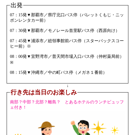
出発
07：15発▼那覇市／県庁北口バス停（パレットくもじ・ニッ
ポンレンタカー前）
07：30発▼那覇市／モノレール首里駅バス停（西原向け）
07：45発▼浦添市／総領事館前バス停（スターバックスコー
ヒー前）※
08：00発▼宜野湾市／普天間市場入口バス停（仲村薬局前）
※
08：15発▼沖縄市／中の町バス停（メガネ１番前）
↓
行き先は当日のお楽しみ
南部？中部？北部？離島？ とあるホテルのランチビュッフ
ェ付き！