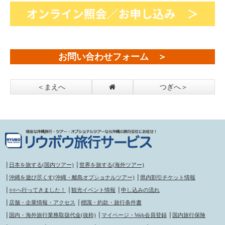
お問い合わせフォーム ＞
＜まえへ
つぎへ＞
│
日本を旅する(国内ツアー)
│
世界を旅する(海外ツアー)
│
沖縄を遊び尽くす(沖縄・離島オプショナルツアー)
│
県内割引チケット情報
│
○○へ行ってきました！
│
観光イベント情報
│
申し込みの流れ
│
店舗・企業情報・アクセス
│
標識・約款・旅行条件書
│
国内・海外旅行業務取扱代金(抜粋)
│
マイページ・Web会員登録
│
国内旅行保険