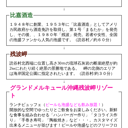
↓
比嘉酒造
１９４８年に創業、１９５３年に「比嘉酒造」としてアメリ
カ民政府から酒造免許を取得し、第１号「まるたか」を発売
し、その後、、１９８０年「残波」発売。若者や女性、全国
の泡盛ファンから人気の泡盛です。（読谷村／約６０分）
↓
残波岬
読谷村北西端に位置し高さ30ｍの琉球石灰岩の断崖絶壁が約
2㎞にわたり続く絶景の景勝地である。 岬の北側のエリア
は海岸国定公園に指定されたいます。（読谷村/約３０分）
↓
グランドメルキュール沖縄残波岬リゾー
ト
ランチビュッフェ（
ビールも泡盛なども飲み放題！
）
開放的な空間でゆったりとご飲食をお楽しみください。新鮮
な食事を組み合わせる「ハンバーガー作り」「タコライス作
り」「手巻き寿司」「陶板焼き」など・・・。カスタマイズ
出来るメニューが並びます！ビールや泡盛などのフリーフロ