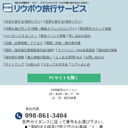
│
日本を旅する(国内ツアー)
│
世界を旅する(海外ツアー)
│
沖縄を遊び尽くす(沖縄・離島オプショナルツアー)
│
県内割引チケット情報
│
○○へ行ってきました！
│
観光イベント情報
│
申し込みの流れ
│
店舗・企業情報・アクセス
│
標識・約款・旅行条件書
│
国内・海外旅行業務取扱代金(抜粋)
│
マイページ・Web会員登録
│
国内旅行保険
│
海外旅行保険
│
個人情報の取扱い
│
よくある質問Q＆A
│
お問い合わせ
│
サイトマップ
│
お知らせ
│
スタッフおすすめ
│
ツアーまとめ
PCサイトを開く
WEB販売セクション
(月～金)09：00～17：00
(土・日・祝日)休業
本社代表
098-861-3404
音声ガイダンスに従って番号をお選び下さい。
■ご契約法人様及び官公庁のお客様「１」番