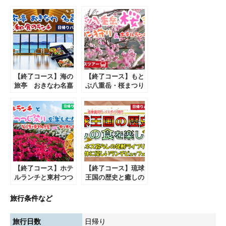
【終了コース】海の
【終了コース】もと
旅亭 おきなわ名嘉
ぶ八重岳・桜まつり
真荘 京和食ランチ
とタンカン狩り＆ホ
付き ～座喜味城跡
テルランチブッフ
＆津嘉山酒造見学
ェ 日帰りバスツア
～ 日帰りバスツア
ー【遊タイムツア
ー【遊タイムツア
ー】
ー】
【終了コース】ホテ
【終了コース】琉球
ルランチと東村つつ
王国の歴史と癒しの
じ祭りを楽しむ！日
食を楽しむ！日帰り
帰りバスツアー【遊
バスツアー【遊タイ
旅行条件など
タイムツアー】
ムツアー】
旅行日数
日帰り