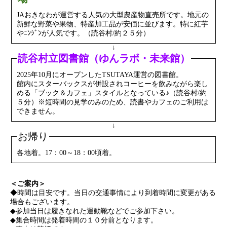
JAおきなわが運営する人気の大型農産物直売所です。地元の
新鮮な野菜や果物、特産加工品が安価に並びます。特に紅芋
やﾆﾝｼﾞﾝが人気です。（読谷村/約２５分）
↓
読谷村立図書館（ゆんラボ・未来館）
2025年10月にオープンしたTSUTAYA運営の図書館。
館内にスターバックスが併設されコーヒーを飲みながら楽し
める「ブック＆カフェ」スタイルとなっている♪（読谷村/約
５分）※短時間の見学のみのため、読書やカフェのご利用は
できません。
↓
お帰り
各地着。17：00～18：00頃着。
＜ご案内＞
◆時間は目安です。当日の交通事情により到着時間に変更がある
場合もございます。
◆参加当日は履きなれた運動靴などでご参加下さい。
◆集合時間は発着時間の１０分前となります。