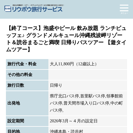
【終了コース】泡盛やビール 飲み放題 ランチビュ
ッフェ♪ グランドメルキュール沖縄残波岬リゾー
ト＆読谷まるごと満喫 日帰りバスツアー 【遊タイ
ムツアー】
旅行代金・料金
大人11,800円（12歳以上）
その他の料金
旅行日数
日帰り
県庁北口バス停,首里駅バス停,領事館前
出発地
バス停,普天間市場入り口バス停,中の町
バス停,
設定期間
2026年3月～４月の設定日
目的地
沖縄本島・読谷村