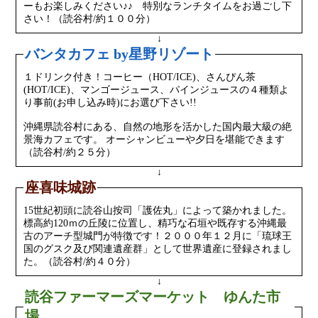
ーもお楽しみください♪♪ 特別なランチタイムをお過ごし下
さい！（読谷村/約１００分）
↓
バンタカフェ by星野リゾート
１ドリンク付き！コーヒー（HOT/ICE)、さんぴん茶
(HOT/ICE)、マンゴージュース、パインジュースの４種類よ
り事前(お申し込み時)にお選び下さい!!
沖縄県読谷村にある、自然の地形を活かした国内最大級の絶
景海カフェです。 オーシャンビューや夕日を堪能できます
（読谷村/約２５分）
↓
座喜味城跡
15世紀初頭に読谷山按司「護佐丸」によって築かれました。
標高約120ｍの丘陵に位置し、精巧な石垣や既存する沖縄最
古のアーチ型城門が特徴です！２０００年１２月に「琉球王
国のグスク及び関連遺産群」として世界遺産に登録されまし
た。（読谷村/約４０分）
↓
読谷ファーマーズマーケット ゆんた市
場