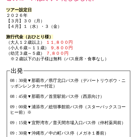
ツアー設定日
２０２６年
【３月】３０（
月
）
【４月】１（水）・３（金）
旅行代金（おひとり様）
（大人１２歳以上）
１１,８００円
（小人６歳～１１歳）
９,８００円
（幼児３歳～５歳）
７,８
００円
※２歳以下のお子様は無料（バス座席・食事なし）
出発
08：30発▼那覇市／県庁北口バス停（デパートリウボウ・ニ
ッポンレンタカー付近）
08：45発▼那覇市／首里駅前バス停（西原向け）
09：00発▼浦添市／総領事館前バス停（スターバックスコー
ヒー前）※
09：15発▼宜野湾市／普天間市場入口バス停（仲村薬局前）
09：30発▼沖縄市／中の町バス停（メガネ１番前）