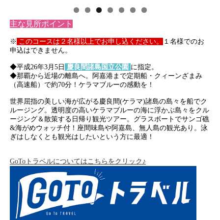
主な見所ポイント
※
このコースは２名様以上でお申し込ください。
１名様でのお
申込はできません。
◆平成26年3月5日
慶良間諸島国立公園
に指定。
◆那覇から近場の離島へ。阿嘉港まで定期船・クィーンざまみ
（高速船）で約70分！ケラマブルーの感動を！
世界屈指の美しい海が広がる慶良間(ケラマ)諸島の島々を船でク
ルージング。透明度の高いケラマブルーの海に浮かぶ島々をクル
ージング＆散策する日帰り観光ツアー。グラスボートでサンゴ礁
&海がめウォッチ付！座間味島や阿嘉島、無人島の観光あり。泳
ぎはしなくとも観光はしたいという方に最適！
GoToトラベルについてはこちらをクリック♪