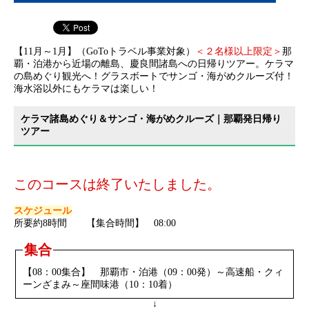
【11月～1月】（GoToトラベル事業対象）
＜２名様以上限定＞
那
覇・泊港から近場の離島、慶良間諸島への日帰りツアー。ケラマ
の島めぐり観光へ！グラスボートでサンゴ・海がめクルーズ付！
海水浴以外にもケラマは楽しい！
ケラマ諸島めぐり＆サンゴ・海がめクルーズ｜那覇発日帰り
ツアー
このコースは終了いたしました。
スケジュール
所要約8時間 【集合時間】 08:00
集合
【08：00集合】 那覇市・泊港（09：00発）～高速船・クィ
ーンざまみ～座間味港（10：10着）
↓