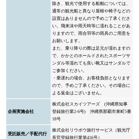
除き、観光で使用する船舶については、
通常の観光船と異なり屋根や椅子などの
設置はありませんので予めご了承くださ
い。飛来沫や雨天時等に濡れることがあ
りますので、雨合羽等の雨具のご用意を
お願いします。
また、乗り降りの際は足元が濡れますの
で、かかとのホールドされたスポーツサ
ンダル等濡れても良い靴又はサンダルで
ご参加ください。
・乗遅れの場合、お客様負担となります
ので、予めご了承ください。その場合に
よる返金はございません。
株式会社スカイツアーズ (沖縄県知事
企画実施会社
登録旅行業2-6号) 沖縄県那覇市東町5番
18号
株式会社リウボウ旅行サービス（観光庁
受託販売／手配代行
長官登録旅行業第416号）