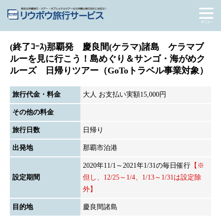
(終了ｺｰｽ)那覇発 慶良間(ケラマ)諸島 ケラマブ
ルーを見に行こう！島めぐり＆サンゴ・海がめク
ルーズ 日帰りツアー（GoToトラベル事業対象）
旅行代金・料金
大人 お支払い実額15,000円
その他の料金
旅行日数
日帰り
出発地
那覇市泊港
2020年11/1～2021年1/31の毎日催行
【※
設定期間
但し、12/25～1/4、1/13～1/31は設定除
外】
目的地
慶良間諸島