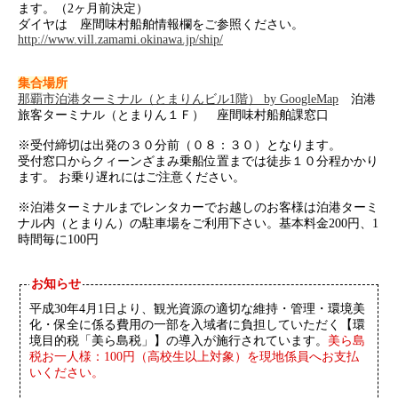
ます。（2ヶ月前決定）
ダイヤは 座間味村船舶情報欄をご参照ください。
http://www.vill.zamami.okinawa.jp/ship/
集合場所
那覇市泊港ターミナル（とまりんビル1階） by GoogleMap
泊港
旅客ターミナル（とまりん１Ｆ） 座間味村船舶課窓口
※受付締切は出発の３０分前（０８：３０）となります。
受付窓口からクィーンざまみ乗船位置までは徒歩１０分程かかり
ます。 お乗り遅れにはご注意ください。
※泊港ターミナルまでレンタカーでお越しのお客様は泊港ターミ
ナル内（とまりん）の駐車場をご利用下さい。基本料金200円、1
時間毎に100円
お知らせ
平成30年4月1日より、観光資源の適切な維持・管理・環境美
化・保全に係る費用の一部を入域者に負担していただく【環
境目的税「美ら島税」】の導入が施行されています。
美ら島
税お一人様：100円（高校生以上対象）を現地係員へお支払
いください。