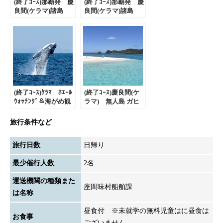
(終了ｺｰｽ)那覇発 慶
(終了ｺｰｽ)那覇発 慶
良間(ケラマ)諸島
良間(ケラマ)諸島
５島めぐり 日帰り
６島めぐり 日帰り
ツアー＆ｸﾞﾗｽﾎﾞｰﾄ
ツアー＆ｸﾞﾗｽﾎﾞｰﾄ
でｻﾝｺﾞ礁＆海がめｳｫ
でｻﾝｺﾞ礁＆海がめｳｫ
ｯﾁﾝｸﾞ
ｯﾁﾝｸﾞ(4月～6月限
定)
(終了ｺｰｽ)ｹﾗﾏ ﾎｴｰﾙ
(終了ｺｰｽ)慶良間(ケ
ｳｫｯﾁﾝｸﾞ＆海がめ観
ラマ) 無人島 ガヒ
察、座間味 島内観
島 海水浴ツアー｜
光付！｜那覇発日帰
那覇発 日帰りツア
旅行条件など
りﾂｱｰ
ー
旅行日数
日帰り
最少催行人数
2名
運送機関の種類また
座間味村船舶課
は名称
昼食付 ※未就学の無料児童はに昼食は
お食事
ございません。