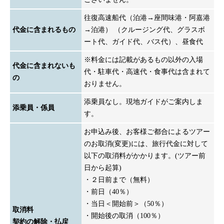
往復高速船代（泊港→座間味港・阿嘉港
代金に含まれるもの
→泊港） （クルージング代、グラスボ
ート代、ガイド代、バス代）、昼食代
※料金には記載があるもの以外の入場
代金に含まれないも
代・駐車代・高速代・食事代は含まれて
の
おりません。
添乗員なし。現地ガイドがご案内しま
添乗員・係員
す。
お申込み後、お客様ご都合によるツアー
のお取消(変更)には、旅行代金に対して
以下の取消料がかかります。(ツアー前
日から起算)
・２日前まで（無料）
・前日（40％）
・当日＜開始前＞（50％）
取消料
・開始後の取消（100％）
契約の解除・払戻