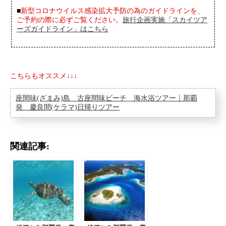
■
新型コロナウイルス感染拡大予防の為のガイドラインを、
ご予約の際に必ずご覧ください。
旅行企画実施「スカイツア
ーズガイドライン」はこちら
こちらもオススメ↓↓↓
座間味(ざまみ)島 古座間味ビーチ 海水浴ツアー｜那覇
発 慶良間(ケラマ)日帰りツアー
関連記事: