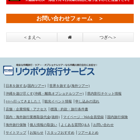
お問い合わせフォーム ＞
＜まえへ
つぎへ＞
│
日本を旅する(国内ツアー)
│
世界を旅する(海外ツアー)
│
沖縄を遊び尽くす(沖縄・離島オプショナルツアー)
│
県内割引チケット情報
│
○○へ行ってきました！
│
観光イベント情報
│
申し込みの流れ
│
店舗・企業情報・アクセス
│
標識・約款・旅行条件書
│
国内・海外旅行業務取扱代金(抜粋)
│
マイページ・Web会員登録
│
国内旅行保険
│
海外旅行保険
│
個人情報の取扱い
│
よくある質問Q＆A
│
お問い合わせ
│
サイトマップ
│
お知らせ
│
スタッフおすすめ
│
ツアーまとめ