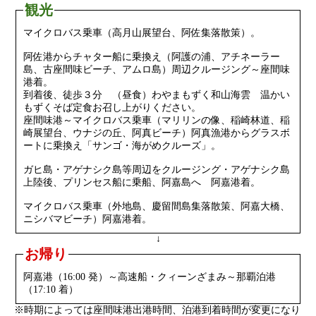
観光
マイクロバス乗車（高月山展望台、阿佐集落散策）。
阿佐港からチャター船に乗換え（阿護の浦、アチネーラー
島、古座間味ビーチ、アムロ島）周辺クルージング～座間味
港着。
到着後、徒歩３分 （昼食）わやまもずく和山海雲 温かい
もずくそば定食お召し上がりください。
座間味港～マイクロバス乗車（マリリンの像、稲崎林道、稲
崎展望台、ウナジの丘、阿真ビーチ）阿真漁港からグラスボ
ートに乗換え「サンゴ・海がめクルーズ」。
ガヒ島・アゲナシク島等周辺をクルージング・アゲナシク島
上陸後、プリンセス船に乗船、阿嘉島へ 阿嘉港着。
マイクロバス乗車（外地島、慶留間島集落散策、阿嘉大橋、
ニシバマビーチ）阿嘉港着。
↓
お帰り
阿嘉港（16:00 発）～高速船・クィーンざまみ～那覇泊港
（17:10 着）
※時期によっては座間味港出港時間、泊港到着時間が変更になり