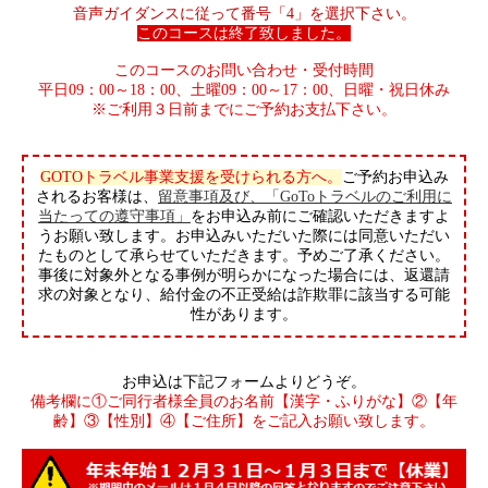
音声ガイダンスに従って番号「4」を選択下さい。
このコースは終了致しました。
このコースのお問い合わせ・受付時間
平日09：00～18：00、土曜09：00～17：00、日曜・祝日休み
※ご利用３日前までにご予約お支払下さい。
GOTOトラベル事業支援を受けられる方へ。
ご予約お申込み
されるお客様は、
留意事項及び、「GoToトラベルのご利用に
当たっての遵守事項」
をお申込み前にご確認いただきますよ
うお願い致します。お申込みいただいた際には同意いただい
たものとして承らせていただきます。予めご了承ください。
事後に対象外となる事例が明らかになった場合には、返還請
求の対象となり、給付金の不正受給は詐欺罪に該当する可能
性があります。
お申込は下記フォームよりどうぞ。
備考欄に①ご同行者様全員のお名前【漢字・ふりがな】②【年
齢】③【性別】④【ご住所】をご記入お願い致します。