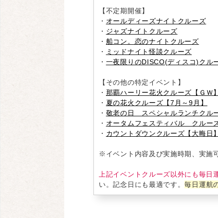
【不定期開催】
・
オールディーズナイトクルーズ
・
ジャズナイトクルーズ
・
船コン。恋のナイトクルーズ
・
ミッドナイト怪談クルーズ
・
一夜限りのDISCO(ディスコ)クル
【その他の特定イベント】
・
那覇ハーリー花火クルーズ【ＧＷ
・
夏の花火クルーズ【7月～9月】
・
敬老の日 スペシャルランチクル
・
オータムフェスティバル クルー
・
カウントダウンクルーズ【大晦日
※イベント内容及び実施時期、実施
上記イベントクルーズ以外にも毎日
い。記念日にも最適です。
毎日運航