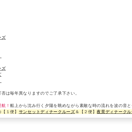
ーズ
】
ーズ
ズ
】
可否は毎年異なりますのでご了承下さい。
運航！
船上から沈み行く夕陽を眺めながら素敵な時の流れを波の音と
の【１便】
サンセットディナークルーズ
＆【２便】
夜景ディナークル