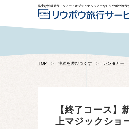
格安な沖縄旅行・ツアー・オプショナルツアーならリウボウ旅行
TOP
>
沖縄を遊びつくす
>
レンタカー
【終了コース】新
上マジックショー！