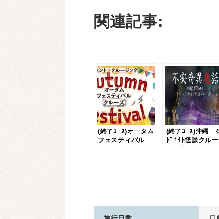
関連記事:
(終了ｺｰｽ)オータム
(終了ｺｰｽ)沖縄 ﾐ
フェスティバル
ﾄﾞﾅｲﾄ怪談クルー
クルーズ｜2017年
ズ｜幽覧 怪談
10/14(土)限定 那
（不安奇異夜話
覇港発 イベント
クルーズ
旅行日数
日