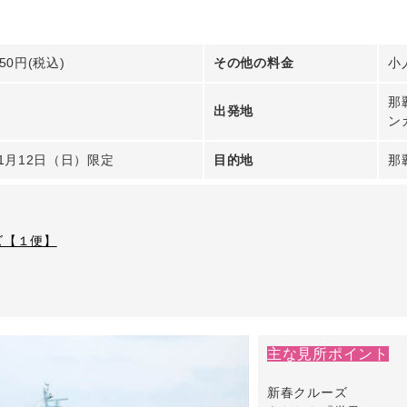
50円(税込)
その他の料金
小人
那
出発地
ン
年1月12日（日）限定
目的地
那
ズ【１便】
主な見所ポイント
新春クルーズ