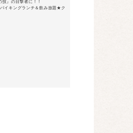
の技』の目撃者に！！
ョー★バイキングランチ＆飲み放題★ク