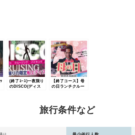
ｯ
(終了ｺｰｽ)一夜限り
【終了コース】母
のDISCO(ディス
の日ランチクルー
船
コ)クルーズ｜2017
ジング＆MASA
）
年11/4(土)限定 那
MAGIC 2022年5
覇港発
月8日（日）｜ 沖
旅行条件など
縄 イベントクル
ーズ
帰り
最少催行人数