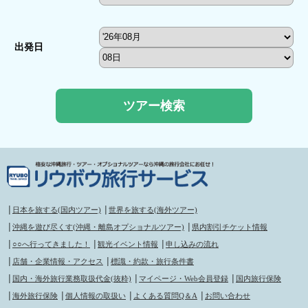
出発日
│
日本を旅する(国内ツアー)
│
世界を旅する(海外ツアー)
│
沖縄を遊び尽くす(沖縄・離島オプショナルツアー)
│
県内割引チケット情報
│
○○へ行ってきました！
│
観光イベント情報
│
申し込みの流れ
│
店舗・企業情報・アクセス
│
標識・約款・旅行条件書
│
国内・海外旅行業務取扱代金(抜粋)
│
マイページ・Web会員登録
│
国内旅行保険
│
海外旅行保険
│
個人情報の取扱い
│
よくある質問Q＆A
│
お問い合わせ