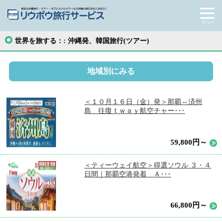
世界を旅する：:
沖縄発、韓国旅行(ツアー)
地域別にみる
＜１０月１６日（金）発＞那覇⇔済州
島 往復ｔｗａｙ航空チャー･･･
59,800円～
＜ティーウェイ航空＞得選ソウル ３・４
日間｜那覇空港発着 Ａ･･･
66,800円～