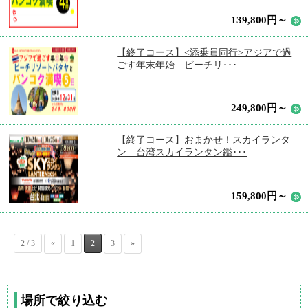
139,800円～
【終了コース】<添乗員同行>アジアで過
ごす年末年始 ビーチリ･･･
249,800円～
【終了コース】おまかせ！スカイランタ
ン 台湾スカイランタン鑑･･･
159,800円～
2 / 3
«
1
2
3
»
場所で絞り込む