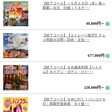
【終了コース】＜５月２９日（木）発＞
那覇⇔台北 往復ＪＴＡチ･･･
49,800円～
【終了コース】【エミレーツ航空】チェ
コ周遊８日間～芸術・文化･･･
677,000円
【終了コース】ＧＷ連休利用【ベトナ
ム】ホイアン・ダナン・ひと･･･
220,000円～
【終了コース】ＧＷに行く！バンコク４
日｜那覇空港発着 タイ旅･･･