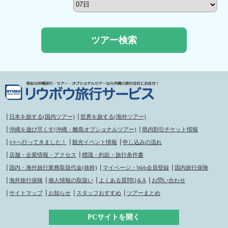
│
日本を旅する(国内ツアー)
│
世界を旅する(海外ツアー)
│
沖縄を遊び尽くす(沖縄・離島オプショナルツアー)
│
県内割引チケット情報
│
○○へ行ってきました！
│
観光イベント情報
│
申し込みの流れ
│
店舗・企業情報・アクセス
│
標識・約款・旅行条件書
│
国内・海外旅行業務取扱代金(抜粋)
│
マイページ・Web会員登録
│
国内旅行保険
│
海外旅行保険
│
個人情報の取扱い
│
よくある質問Q＆A
│
お問い合わせ
│
サイトマップ
│
お知らせ
│
スタッフおすすめ
│
ツアーまとめ
PCサイトを開く