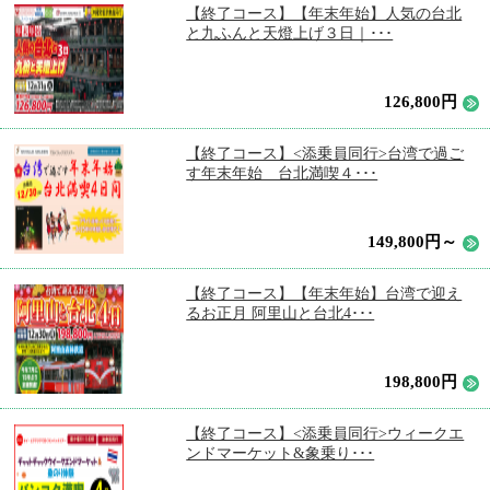
【終了コース】【年末年始】人気の台北
と九ふんと天燈上げ３日｜･･･
126,800円
【終了コース】<添乗員同行>台湾で過ご
す年末年始 台北満喫４･･･
149,800円～
【終了コース】【年末年始】台湾で迎え
るお正月 阿里山と台北4･･･
198,800円
【終了コース】<添乗員同行>ウィークエ
ンドマーケット&象乗り･･･