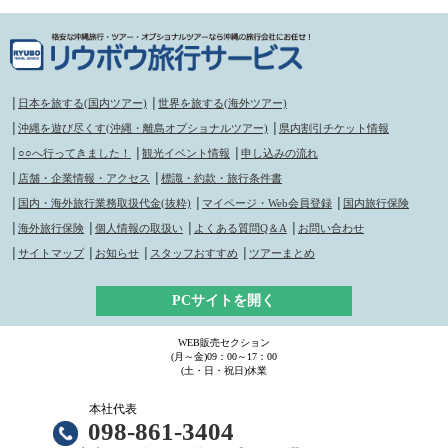
│
日本を旅する(国内ツアー)
│
世界を旅する(海外ツアー)
│
沖縄を遊び尽くす(沖縄・離島オプショナルツアー)
│
県内割引チケット情報
│
○○へ行ってきました！
│
観光イベント情報
│
申し込みの流れ
│
店舗・企業情報・アクセス
│
標識・約款・旅行条件書
│
国内・海外旅行業務取扱代金(抜粋)
│
マイページ・Web会員登録
│
国内旅行保険
│
海外旅行保険
│
個人情報の取扱い
│
よくある質問Q＆A
│
お問い合わせ
│
サイトマップ
│
お知らせ
│
スタッフおすすめ
│
ツアーまとめ
PCサイトを開く
WEB販売セクション
(月～金)09：00～17：00
(土・日・祝日)休業
本社代表
098-861-3404