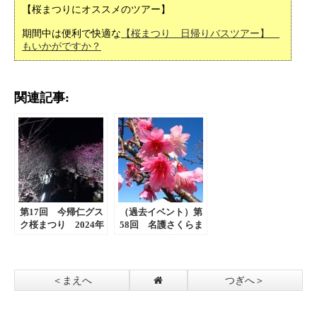
【桜まつりにオススメのツアー】
期間中は便利で快適な
【桜まつり 日帰りバスツアー】
もいかがですか？
関連記事:
第17回 今帰仁グス
（過去イベント）第
ク桜まつり 2024年
58回 名護さくらま
1/20～1/28
つり 2020年1/25日
～1/26
＜まえへ
つぎへ＞