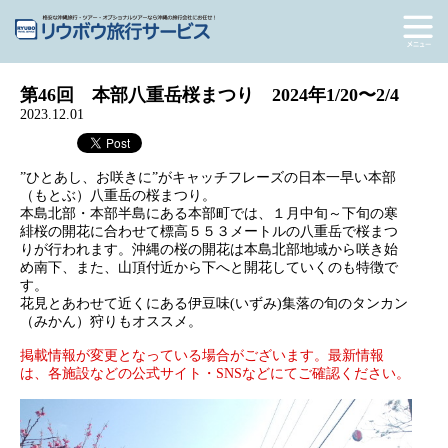
第46回 本部八重岳桜まつり 2024年1/20〜2/4
2023.12.01
”ひとあし、お咲きに”がキャッチフレーズの日本一早い本部
（もとぶ）八重岳の桜まつり。
本島北部・本部半島にある本部町では、１月中旬～下旬の寒
緋桜の開花に合わせて標高５５３メートルの八重岳で桜まつ
りが行われます。沖縄の桜の開花は本島北部地域から咲き始
め南下、また、山頂付近から下へと開花していくのも特徴で
す。
花見とあわせて近くにある伊豆味(いずみ)集落の旬のタンカン
（みかん）狩りもオススメ。
掲載情報が変更となっている場合がございます。最新情報
は、各施設などの公式サイト・SNSなどにてご確認ください。