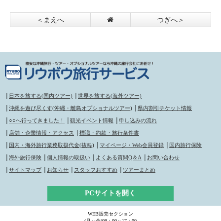
中！2023年4月29日
～9月24日
＜まえへ
つぎへ＞
│
日本を旅する(国内ツアー)
│
世界を旅する(海外ツアー)
│
沖縄を遊び尽くす(沖縄・離島オプショナルツアー)
│
県内割引チケット情報
│
○○へ行ってきました！
│
観光イベント情報
│
申し込みの流れ
│
店舗・企業情報・アクセス
│
標識・約款・旅行条件書
│
国内・海外旅行業務取扱代金(抜粋)
│
マイページ・Web会員登録
│
国内旅行保険
│
海外旅行保険
│
個人情報の取扱い
│
よくある質問Q＆A
│
お問い合わせ
│
サイトマップ
│
お知らせ
│
スタッフおすすめ
│
ツアーまとめ
PCサイトを開く
WEB販売セクション
(月～金)09：00～17：00