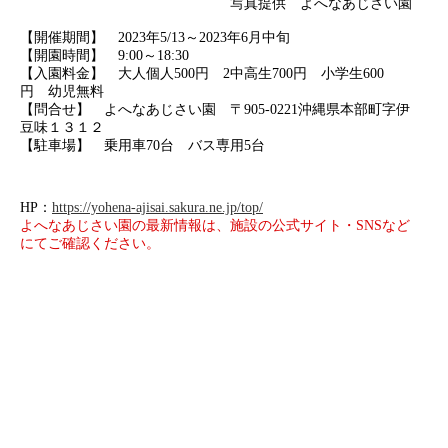
写真提供 よへなあじさい園
【開催期間】 2023年5/13～2023年6月中旬
【開園時間】 9:00～18:30
【入園料金】 大人個人500円 2中高生700円 小学生600
円 幼児無料
【問合せ】 よへなあじさい園 〒905-0221沖縄県本部町字伊
豆味１３１２
【駐車場】 乗用車70台 バス専用5台
HP：
https://yohena-ajisai.sakura.ne.jp/top/
よへなあじさい園の最新情報は、施設の公式サイト・SNSなど
にてご確認ください。