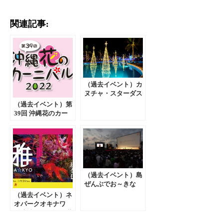
関連記事:
（過去イベント）カ
ヌチャ・スターダス
ト・ファンタジア
（過去イベント）第
（2021年11/1～2022
39回 沖縄花のカー
年2/14）
ニバル2022
（過去イベント）島
ぜんぶでお～きな
祭 ２０２１年４月
（過去イベント）ネ
１７日(土)～４月１
オパークオキナワ
８日(日)
「琉球金魚伝説」世
界の金魚展 開催