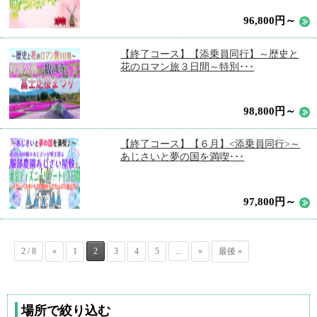
96,800円～
【終了コース】【添乗員同行】～歴史と
花のロマン旅３日間～特別･･･
98,800円～
【終了コース】【６月】<添乗員同行>～
あじさいと夢の国を満喫･･･
97,800円～
2 / 8
«
1
2
3
4
5
...
»
最後 »
場所で絞り込む