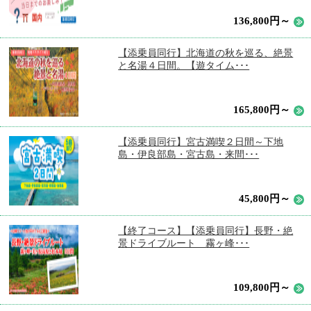
136,800円～
【添乗員同行】北海道の秋を巡る、絶景
と名湯４日間。【遊タイム･･･
165,800円～
【添乗員同行】宮古満喫２日間～下地
島・伊良部島・宮古島・来間･･･
45,800円～
【終了コース】【添乗員同行】長野・絶
景ドライブルート 霧ヶ峰･･･
109,800円～