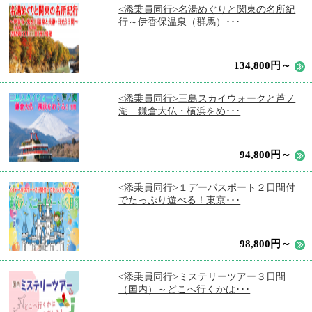
<添乗員同行>名湯めぐりと関東の名所紀
行～伊香保温泉（群馬）･･･
134,800円～
<添乗員同行>三島スカイウォークと芦ノ
湖 鎌倉大仏・横浜をめ･･･
94,800円～
<添乗員同行>１デーパスポート２日間付
でたっぷり遊べる！東京･･･
98,800円～
<添乗員同行>ミステリーツアー３日間
（国内）～どこへ行くかは･･･