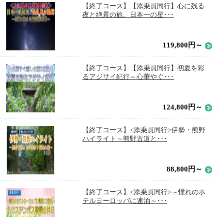
【終了コース】【添乗員同行】心に残る
夜と絶景の旅。日本一の星･･･
119,800円～
【終了コース】【添乗員同行】初夏を彩
るアジサイ紀行～心華やぐ･･･
124,800円～
【終了コース】<添乗員同行>伊勢・熊野
ハイライト～熊野古道と･･･
88,800円～
【終了コース】<添乗員同行>～憧れのホ
テルヨーロッパに連泊～･･･