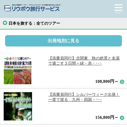
日本を旅する：全てのツアー
出発地別に見る
【添乗員同行】北関東 秋の絶景と名湯
で過ごす３日間～緑・赤・･･･
108,800円～
【添乗員同行】シルバーウィーク出発！
一度で巡る 九州・四国・･･･
156,800円～