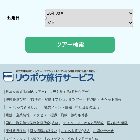
出発日
│
日本を旅する(国内ツアー)
│
世界を旅する(海外ツアー)
│
沖縄を遊び尽くす(沖縄・離島オプショナルツアー)
│
県内割引チケット情報
│
○○へ行ってきました！
│
観光イベント情報
│
申し込みの流れ
│
店舗・企業情報・アクセス
│
標識・約款・旅行条件書
│
国内・海外旅行業務取扱代金(抜粋)
│
マイページ・Web会員登録
│
国内旅行保険
│
海外旅行保険
│
個人情報の取扱い
│
よくある質問Q＆A
│
お問い合わせ
│
サイトマップ
│
お知らせ
│
スタッフおすすめ
│
ツアーまとめ