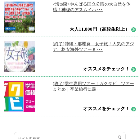
<海to森>やんばる国立公園の大自然を体
感！神秘のアスムイハ･･･
大人11,800円（高校生以上）
(終了)沖縄・那覇発 女子旅！人気のアジ
ア、格安海外ツアーま･･･
オススメをチェック！
(終了)学生専用ツアー！ガクタビ ツアー
まとめ｜卒業旅行に最･･･
オススメをチェック！