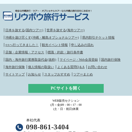
│
日本を旅する(国内ツアー)
│
世界を旅する(海外ツアー)
│
沖縄を遊び尽くす(沖縄・離島オプショナルツアー)
│
県内割引チケット情報
│
○○へ行ってきました！
│
観光イベント情報
│
申し込みの流れ
│
店舗・企業情報・アクセス
│
標識・約款・旅行条件書
│
国内・海外旅行業務取扱代金(抜粋)
│
マイページ・Web会員登録
│
国内旅行保険
│
海外旅行保険
│
個人情報の取扱い
│
よくある質問Q＆A
│
お問い合わせ
│
サイトマップ
│
お知らせ
│
スタッフおすすめ
│
ツアーまとめ
PCサイトを開く
WEB販売セクション
(月～金)09：00～17：00
(土・日・祝日)休業
本社代表
098-861-3404