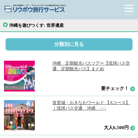
沖縄を遊びつくす:
世界遺産
分類別に見る
沖縄 定期観光バスツアー【琉球バス交
通 定期観光バス】まとめ
要チェック！
首里城・おきなわワールド 【Aコース】
｜琉球バス交通 沖縄 ･･･
大人6,500円