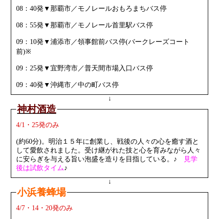
08：40発▼那覇市／モノレールおもろまちバス停
08：55発▼那覇市／モノレール首里駅バス停
09：10発▼浦添市／領事館前バス停(バークレーズコート
前)※
09：25発▼宜野湾市／普天間市場入口バス停
09：40発▼沖縄市／中の町バス停
↓
神村酒造
4/1・25発のみ
(約60分)。明治１５年に創業し、戦後の人々の心を癒す酒と
して愛飲されました。受け継がれた技と心を育みながら人々
に安らぎを与える旨い泡盛を造りを目指している。♪
見学
後は試飲タイム
♪
↓
小浜養蜂場
4/7・14・20発のみ