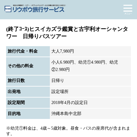
(終了ｺｰｽ)ヒスイカズラ鑑賞と古宇利オーシャンタ
ワー 日帰りバスツアー
旅行代金・料金
大人7,980円
小人6.980円、幼児①4.980円、幼児
その他の料金
②2.980円
旅行日数
日帰り
出発地
設定場所
設定期間
2018年4月の設定日
目的地
沖縄本島中北部
※幼児①料金は、4歳～5歳対象。昼食・バスの座席代が含まれま
す。