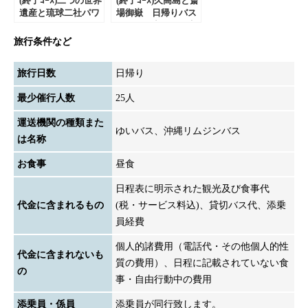
(終了ｺｰｽ)二つの世界
(終了ｺｰｽ)久高島と斎
遺産と琉球二社パワ
場御嶽 日帰りバス
ースポットめぐり
ツアー｜出発日限定
日帰りバスツアー
コース
旅行条件など
旅行日数
日帰り
最少催行人数
25人
運送機関の種類また
ゆいバス、沖縄リムジンバス
は名称
お食事
昼食
日程表に明示された観光及び食事代
代金に含まれるもの
(税・サービス料込)、貸切バス代、添乗
員経費
個人的諸費用（電話代・その他個人的性
代金に含まれないも
質の費用）、日程に記載されていない食
の
事・自由行動中の費用
添乗員・係員
添乗員が同行致します。