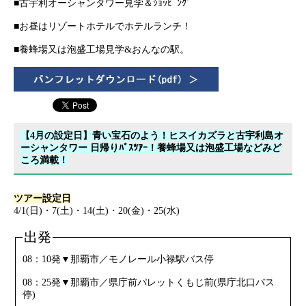
■古宇利オーシャンタワー見学＆ｼｮｯﾋﾟﾝｸﾞ
■お昼はリゾートホテルでホテルランチ！
■養蜂場又は泡盛工場見学&おんなの駅。
【4月の設定日】青い宝石のよう！ヒスイカズラと古宇利島オ
ーシャンタワー 日帰りﾊﾞｽﾂｱｰ！養蜂場又は泡盛工場などみど
ころ満載！
ツアー設定日
4/1(日)・7(土)・14(土)・20(金)・25(水)
出発
08：10発▼那覇市／モノレール小禄駅バス停
08：25発▼那覇市／県庁前パレットくもじ前(県庁北口バス
停)