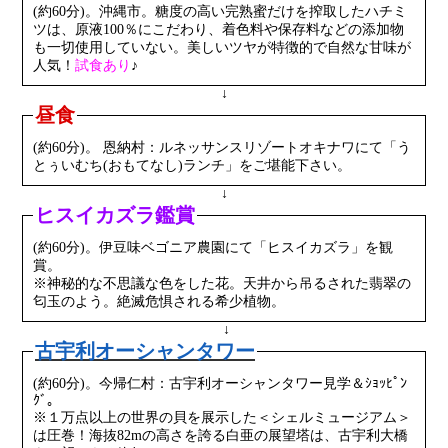
(約60分)。沖縄市。糖度の高い完熟蜜だけを搾取したハチミ
ツは、原液100％にこだわり、着色料や保存料などの添加物
も一切使用していない。美しいツヤが特徴的で自然な甘味が
人気！
試食あり
♪
↓
昼食
(約60分)。 恩納村：ルネッサンスリゾートオキナワにて「う
とぅいむち(おもてなし)ランチ」をご堪能下さい。
↓
ヒスイカズラ鑑賞
(約60分)。伊豆味ベゴニア農園にて「ヒスイカズラ」を観
賞。
※神秘的な不思議な色をした花。天井から吊るされた翡翠の
匂玉のよう。絶滅危惧される希少植物。
↓
古宇利オーシャンタワー
(約60分)。今帰仁村：古宇利オーシャンタワー見学＆ｼｮｯﾋﾟﾝ
ｸﾞ。
※１万点以上の世界の貝を展示した＜シェルミュージアム＞
は圧巻！海抜82mの高さを誇る白亜の展望塔は、古宇利大橋