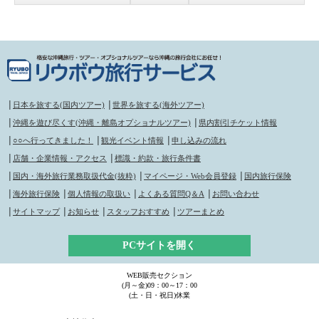
│
日本を旅する(国内ツアー)
│
世界を旅する(海外ツアー)
│
沖縄を遊び尽くす(沖縄・離島オプショナルツアー)
│
県内割引チケット情報
│
○○へ行ってきました！
│
観光イベント情報
│
申し込みの流れ
│
店舗・企業情報・アクセス
│
標識・約款・旅行条件書
│
国内・海外旅行業務取扱代金(抜粋)
│
マイページ・Web会員登録
│
国内旅行保険
│
海外旅行保険
│
個人情報の取扱い
│
よくある質問Q＆A
│
お問い合わせ
│
サイトマップ
│
お知らせ
│
スタッフおすすめ
│
ツアーまとめ
PCサイトを開く
WEB販売セクション
(月～金)09：00～17：00
(土・日・祝日)休業