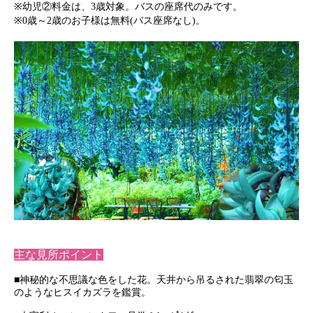
※幼児②料金は、3歳対象。バスの座席代のみです。
※0歳～2歳のお子様は無料(バス座席なし)。
主な見所ポイント
■神秘的な不思議な色をした花。天井から吊るされた翡翠の匂玉
のようなヒスイカズラを鑑賞。