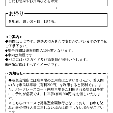
したお惣菜やお弁当などを販売
↓
お帰り
各地着。18：00～19：15頃着。
＜ご案内＞
◆時間は目安です。道路の混み具合で変動がございますので予め
ご了承下さい。
◆集合時間は発着時間の10分前となります。
◆車内は禁煙です
◆バスにはバスガイド及び添乗員が同行いたします。
※画像写真はすべてイメージです。
お知らせ
◆各集合場所には駐車場のご用意はございませんが、普天間
の方は市民駐車場（有料200円）を利用すると便利です。ま
た、バークレーズコート内駐車場をご利用される場合は事前
にご予約が必要です。駐車券(有料500円)をお渡しいたしま
す。
※こちらのコースは募集型企画旅行となっており、お申し込
みが最少催行人員に達しない場合は催行しない場合がござい
ます。