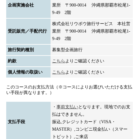
企画実施会社
業所 〒900-0014 沖縄県那覇市松尾1-
9-49 2階
株式会社リウボウ旅行サービス 本社営
受託販売／手配代行
業所 〒900-0014 沖縄県那覇市松尾1-
9-49 2階
旅行契約種別
募集型企画旅行
約款
こちら
よりご確認ください
個人情報の取扱い
こちら
よりご確認ください
このコースのお支払方法（※コースによりお選びいただける支払
い手段が異なります。）
・
事前支払い
となります。現地でのお支
払はできません。
支払手段
振込,クレジットカード（VISA・
MASTER）,コンビニ現金払い（スマー
トピット）,ご来店