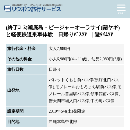
(終了ｺｰｽ)瀬底島・ピージャーオーラサイ(闘ヤギ)
と軽便鉄道乗車体験 日帰りﾊﾞｽﾂｱｰ｜遊ﾀｲﾑﾂｱｰ
旅行代金・料金
大人7,980円
その他の料金
小人6,980円(4～11歳)、幼児2,980円(3歳)
旅行日数
日帰り
パレットくもじ前バス停(県庁北口バス
停),モノレールおもろまち駅前バス停,モ
出発地
ノレール首里駅バス停,領事館前バス停,
普天間市場入口バス停,中の町バス停
設定期間
2019年5/4(土)発限定
目的地
沖縄本島中北部