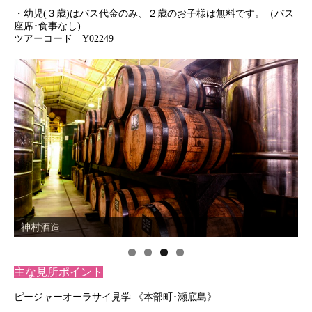
・幼児(３歳)はバス代金のみ、２歳のお子様は無料です。（バス
座席･食事なし)
ツアーコード Y02249
神村酒造
主な見所ポイント
ピージャーオーラサイ⾒学 《本部町･瀬底島》