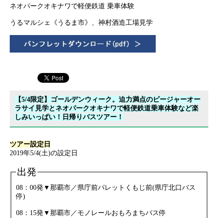
ネオパークオキナワで軽便鉄道 乗⾞体験
うるマルシェ《うるま市》、神村酒造⼯場⾒学
【5/4限定】ゴールデンウィーク。迫力満点のピージャーオー
ラサイ見学とネオパークオキナワで軽便鉄道乗車体験など楽
しみいっぱい！日帰りバスツアー！
ツアー設定日
2019年5/4(土)の設定日
出発
08：00発▼那覇市／県庁前パレットくもじ前(県庁北口バス
停)
08：15発▼那覇市／モノレールおもろまちバス停