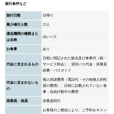
ｽﾂｱｰ｜沖縄明治乳
ﾊﾞｽﾂｱｰ｜遊ﾀｲﾑﾂｱｰ
旅行条件など
業・漬物工場・黒糖
工場など
旅行日数
日帰り
最少催行人数
25人
運送機関の種類また
ゆいバス
は名称
お食事
あり
日程に明記された観光及び食事代（税・
代金に含まれるもの
サービス料込）、貸切バス代金・添乗員
経費・バスガイド
個人的諸費用（電話代・その他個人的性
代金に含まれないも
質の費用）、日程に記載されていない食
の
事・自由行動中の費用
添乗員・係員
添乗員同行
お客様のご都合により、ご予約をキャン