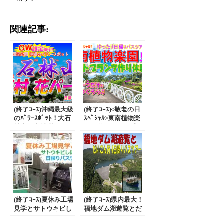
関連記事:
(終了ｺｰｽ)沖縄最大級
(終了ｺｰｽ)<敬老の日
のﾊﾟﾜｰｽﾎﾟｯﾄ！大石
ｽﾍﾟｼｬﾙ>東南植物楽
林山と東村 花パー
園見学とポットプラ
ク 日帰りﾊﾞｽﾂｱｰ｜
ンツ作り体験 日帰
ゴールデンウィーク
りﾊﾞｽﾂｱｰ
設定あり！
(終了ｺｰｽ)夏休み工場
(終了ｺｰｽ)県内最大！
見学とサトウキビし
福地ダム湖遊覧とだ
ぼり体験 日帰りﾊﾞ
いこん狩り 日帰り