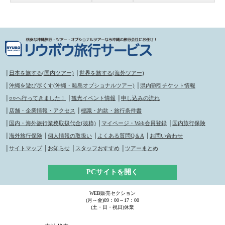
│
日本を旅する(国内ツアー)
│
世界を旅する(海外ツアー)
│
沖縄を遊び尽くす(沖縄・離島オプショナルツアー)
│
県内割引チケット情報
│
○○へ行ってきました！
│
観光イベント情報
│
申し込みの流れ
│
店舗・企業情報・アクセス
│
標識・約款・旅行条件書
│
国内・海外旅行業務取扱代金(抜粋)
│
マイページ・Web会員登録
│
国内旅行保険
│
海外旅行保険
│
個人情報の取扱い
│
よくある質問Q＆A
│
お問い合わせ
│
サイトマップ
│
お知らせ
│
スタッフおすすめ
│
ツアーまとめ
PCサイトを開く
WEB販売セクション
(月～金)09：00～17：00
(土・日・祝日)休業