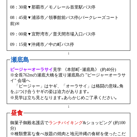
08：30発▼那覇市／モノレール首里駅バス停
08：45発▼浦添市／領事館前バス停(バークレーズコート
前)※
09：00発▼宜野湾市／普天間市場入口バス停
09：15発▼沖縄市／中の町バス停
↓
瀬底島
ピージャーオーラサイ
⾒学 《本部町･瀬底島》 (約40分)
※全⻑762mの瀬底⼤橋を渡り瀬底島の ”ピージャーオーラサ
イ” 会場へ
「ピージャー」はヤギ、「オーラサイ」は格闘の意味｡角
をぶつけ合うヤギの姿は迫⼒があります｡
※⾒学は⽴ち⾒となります｡あらかじめご了承ください｡
↓
昼食
御菓子御殿名護店で
ランチバイキング
&ショッピング (約100
分)
※種類豊富な⾷べ放題の焼⾁と地元沖縄の⾷材を使ったこだ