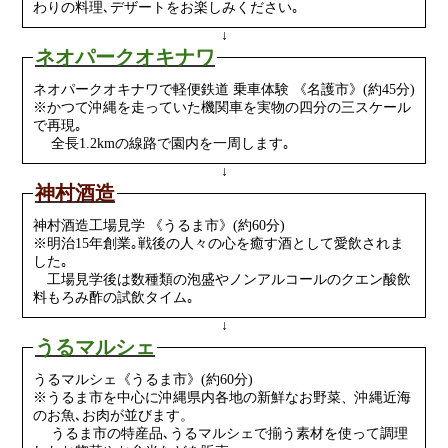
わりの料理､デザートをお楽しみください｡
↓
ネオパークオキナワ
ネオパークオキナワで軽便鉄道 乗⾞体験 《名護市》(約45分)
※かつて沖縄を⾛っていた機関⾞を実物の四分の三スケール
で再現｡
全⻑1.2kmの線路で園内を⼀周します｡
↓
神村酒造
神村酒造⼯場⾒学 《うるま市》(約60分)
※明治15年創業｡戦後の⼈々の⼼を癒す酒として愛飲されま
した｡
⼯場⾒学後は数種類の泡盛やノンアルコールのクエン酸飲
料もろみ酢の試飲タイム｡
↓
うるマルシェ
うるマルシェ《うるま市》(約60分)
※うるま市を中⼼に沖縄県内各地の新鮮なお野菜、沖縄近海
のお魚､お⾁が並びます。
うるま市の特産品､うるマルシェで揃う素材を使って調理