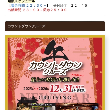
運航スケジュール
【
集合時間 ２２：３０～
】 受付終了 ２２：４５
出航時間 ２３：００～帰港２５：００
カウントダウンクルーズ