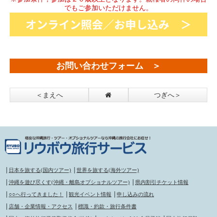
でもご参加いただけません。
お問い合わせフォーム ＞
＜まえへ
つぎへ＞
│
日本を旅する(国内ツアー)
│
世界を旅する(海外ツアー)
│
沖縄を遊び尽くす(沖縄・離島オプショナルツアー)
│
県内割引チケット情報
│
○○へ行ってきました！
│
観光イベント情報
│
申し込みの流れ
│
店舗・企業情報・アクセス
│
標識・約款・旅行条件書