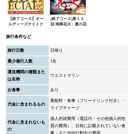
【終了コース】オー
(終了コース)第１３
ルディーズナイトク
回 海舞花火・夏の花
ルーズ（ディナー&
火クルーズ２０２３
飲み放題付）2024年
｜大人気のイベント
旅行条件など
10月12日（土）
クルージング！那覇
発
旅行日数
日帰り
最少催行人数
1名
運送機関の種類また
ウエストマリン
は名称
お食事
あり
乗船料・食事（フリードリンク付き）・
代金に含まれるもの
ライブチャージ
個人的諸費用（電話代・その他個人的性
代金に含まれないも
質の費用）、日程に記載されていない食
の
事・また自由行動中の費用