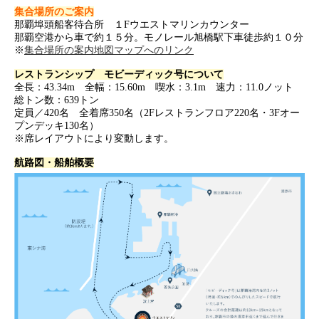
集合場所のご案内
那覇埠頭船客待合所 １Fウエストマリンカウンター
那覇空港から車で約１５分。モノレール旭橋駅下車徒歩約１０分
※
集合場所の案内地図マップへのリンク
レストランシップ モビーディック号について
全長：43.34m 全幅：15.60m 喫水：3.1m 速力：11.0ノット
総トン数：639トン
定員／420名 全着席350名（2Fレストランフロア220名・3Fオー
プンデッキ130名）
※席レイアウトにより変動します。
航路図・船舶概要