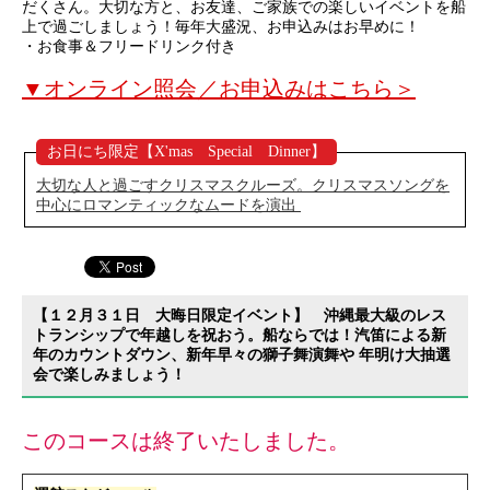
だくさん。大切な方と、お友達、ご家族での楽しいイベントを船
上で過ごしましょう！毎年大盛況、お申込みはお早めに！
・お食事＆フリードリンク付き
▼オンライン照会／お申込みはこちら＞
お日にち限定【X'mas Special Dinner】
大切な人と過ごすクリスマスクルーズ。クリスマスソングを
中心にロマンティックなムードを演出
【１２月３１日 大晦日限定イベント】 沖縄最大級のレス
トランシップで年越しを祝おう。船ならでは！汽笛による新
年のカウントダウン、新年早々の獅子舞演舞や 年明け大抽選
会で楽しみましょう！
このコースは終了いたしました。