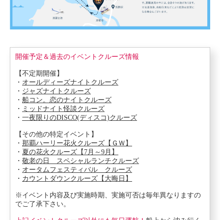
開催予定＆過去のイベントクルーズ情報
【不定期開催】
・
オールディーズナイトクルーズ
・
ジャズナイトクルーズ
・
船コン。恋のナイトクルーズ
・
ミッドナイト怪談クルーズ
・
一夜限りのDISCO(ディスコ)クルーズ
【その他の特定イベント】
・
那覇ハーリー花火クルーズ【ＧＷ】
・
夏の花火クルーズ【7月～9月】
・
敬老の日 スペシャルランチクルーズ
・
オータムフェスティバル クルーズ
・
カウントダウンクルーズ【大晦日】
※イベント内容及び実施時期、実施可否は毎年異なりますの
でご了承下さい。