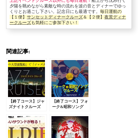
上記イベントクルーズ以外にも毎日運航！
船上から沈み行く
夕陽を眺めながら素敵な時の流れを波の音とディナーでゆっ
くりとお過ごし下さい。記念日にも最適です。
毎日運航の
【１便】
サンセットディナークルーズ
＆【２便】
夜景ディナ
ークルーズ
も気軽にご参加下さい！
関連記事:
【終了コース】ジャ
【終了コース】フォ
ズナイトクルーズ
ーク&昭和ソング
（ディナー＆飲み放
クルーズ（お食事付
題付）2024年3月16
＆飲み放題付）2025
日（土）｜沖縄 デ
年7/26（土）開催｜
ィナークルーズ
沖縄 ＬＩＶＥクルー
ズ